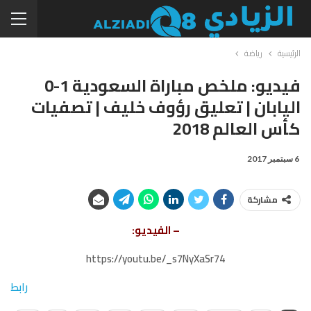
الرئيسية
رياضة
فيديو: ملخص مباراة السعودية 1-0
اليابان | تعليق رؤوف خليف | تصفيات
كأس العالم 2018
6 سبتمبر 2017
مشاركة
– الفيديو:
https://youtu.be/_s7NyXaSr74
رابط