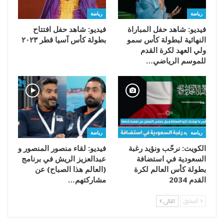
رياضة
رياضة
فيديو: شاهد حفل المباراة
فيديو: شاهد حفل افتتاح
النهائية لبطولة كأس سمو
بطولة كأس آسيا قطر ٢٠٢٣
ولي العهد لكرة القدم
للموسم الرياضي…
رياضة
رياضة
الكويت: نرحّب ونؤيد رغبة
فيديو: لقاء منصور المنصور و
السعودية في استضافة
عبدالعزيز الريش في برنامج
بطولة كأس العالم لكرة
(العالم هذا الصباح) عن
القدم 2034
مشاركتهم…
السابق
التالي