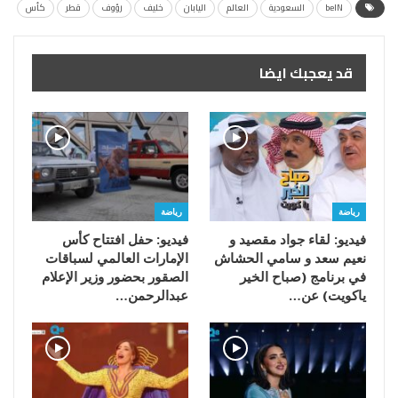
beIN
السعودية
العالم
اليابان
خليف
رؤوف
قطر
كأس
قد يعجبك ايضا
رياضة
رياضة
فيديو: لقاء جواد مقصيد و
فيديو: حفل افتتاح كأس
نعيم سعد و سامي الحشاش
الإمارات العالمي لسباقات
في برنامج (صباح الخير
الصقور بحضور وزير الإعلام
ياكويت) عن…
عبدالرحمن…