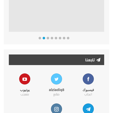
تابعنا
فيسبوك
alziadiq8
يوتيوب
اعجاب
متابع
معجب