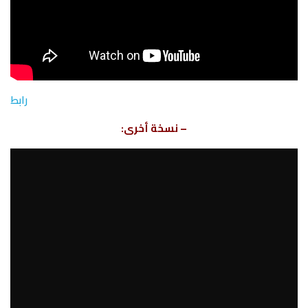
رابط
– نسخة أخرى: