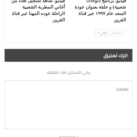
فيديو: برنامج (لوحات
فيديو: شاهد تسجيل لعدد من
شعبية) و حلقة بعنوان عودة
أغاني المطربة الشعبية
السعد عام ١٩٩٧ عبر قناة
الراحلة عوده المهنا عبر قناة
القرين
القرين
السابق
التالي
اترك تعليق
يرجي التسجيل لترك تعليقك
شكرا للتعليق