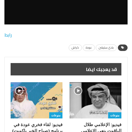
رابط
بلاي ستيشن
عودة
كراش
قد يعجبك ايضا
منوعات
منوعات
فيديو: الإعلامي طلال
فيديو: لقاء فخري عودة في
الياقوت ينعى الإعلامي
برنامج (صباح الخير ياكويت)