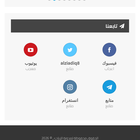
تابعنا
فيسبوك
alziadiq8
يوتيوب
اعجاب
متابع
معجب
متابع
انستغرام
متابع
متابع
الحقوق محفوظة لمدونة الزيادي © 2026