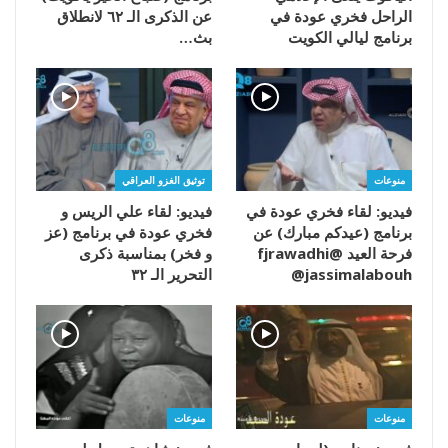
الراحل فخري عودة في
عن الذكرى الـ ٦٢ لانطلاق
برنامج ليالي الكويت
بث…
منوعات
توثيق الغزو العراقي
فيديو: لقاء فخري عودة في
فيديو: لقاء علي الريس و
برنامج (عيدكم مبارك) عن
فخري عودة في برنامج (عز
فرحة العيد @fjrawadhi
و فخر) بمناسبة ذكرى
@jassimalabouh
التحرير الـ ٣٢
منوعات
منوعات