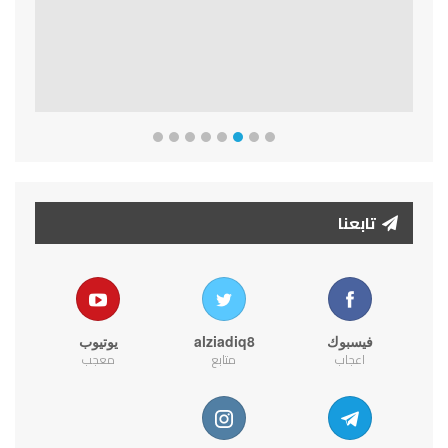
تابعنا
فيسبوك
alziadiq8
يوتيوب
اعجاب
متابع
معجب