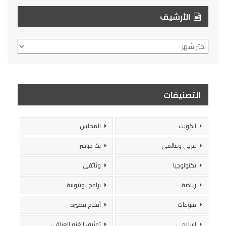
الأرشيف
الأرشيف
التصنيفات
الكويت
المجلس
عربي وعالمي
بث مباشر
تكنولوجيا
وثائقي
رياضة
برامج يوتيوبية
منوعات
أفلام قصيرة
إسلامي
توثيق الغزو العراقي