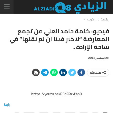
الرئيسية
الكويت
فيديو: كلمة حامد العلي من تجمع
المعارضة “لا خير فينا إن لم نقلها” في
ساحة الإرادة ..
25 سبتمبر 2012
مشاركة
https://youtu.be/P3rKGv5fan0
رابط