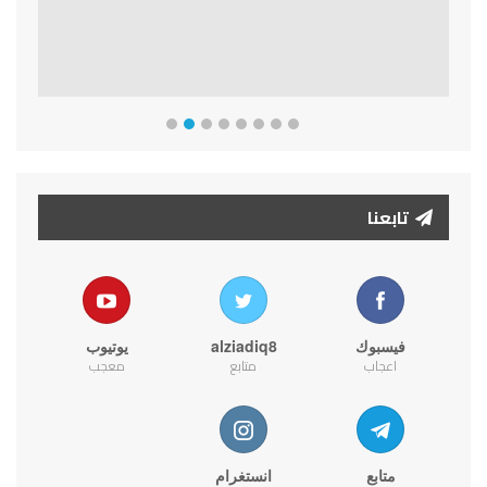
تابعنا
فيسبوك
alziadiq8
يوتيوب
اعجاب
متابع
معجب
متابع
انستغرام