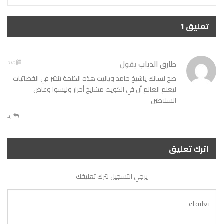
تعليق 1
طارق الذياب
يقول
منذ
صح لسانك ياشيخ حامد وياليت هذه الكلمة تنشر في الفضائيات
ليعلم العالم أن في الكويت مشايخ أحرار وليسوا وعاض
السلاطين
رد
اترك تعليق
يرجي التسجيل لترك تعليقك