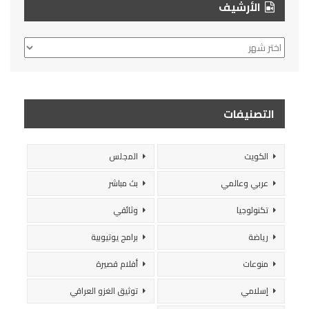
الأرشيف
الأرشيف
التصنيفات
الكويت
المجلس
عربي وعالمي
بث مباشر
تكنولوجيا
وثائقي
رياضة
برامج يوتيوبية
منوعات
أفلام قصيرة
إسلامي
توثيق الغزو العراقي