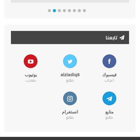
تابعنا
فيسبوك
alziadiq8
يوتيوب
اعجاب
متابع
معجب
متابع
انستغرام
متابع
متابع