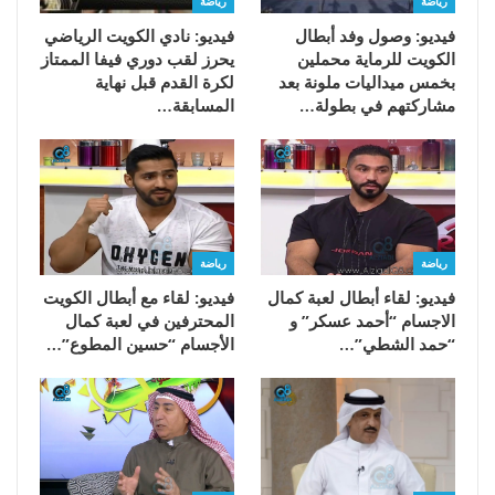
رياضة
رياضة
فيديو: وصول وفد أبطال
فيديو: نادي الكويت الرياضي
الكويت للرماية محملين
يحرز لقب دوري فيفا الممتاز
بخمس ميداليات ملونة بعد
لكرة القدم قبل نهاية
مشاركتهم في بطولة…
المسابقة…
رياضة
رياضة
فيديو: لقاء أبطال لعبة كمال
فيديو: لقاء مع أبطال الكويت
الاجسام “أحمد عسكر” و
المحترفين في لعبة كمال
“حمد الشطي”…
الأجسام “حسين المطوع”…