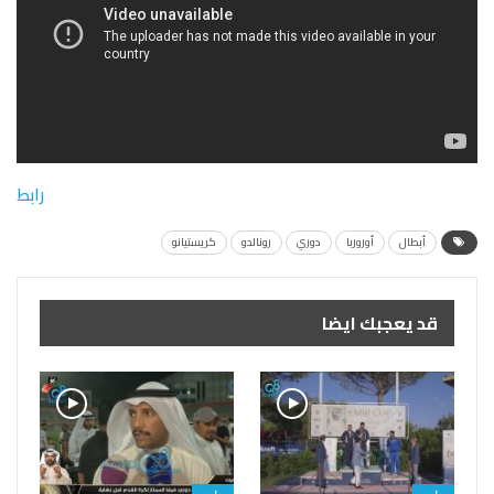
رابط
أبطال
أوروربا
دوري
رونالدو
كريستيانو
قد يعجبك ايضا