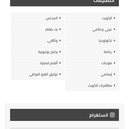
التصنيفات
الكويت
المجلس
عربي وعالمي
بث مباشر
تكنولوجيا
وثائقي
رياضة
برامج يوتيوبية
منوعات
أفلام قصيرة
إسلامي
توثيق الغزو العراقي
مظاهرات الكويت
انستغرام