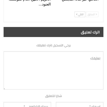
العنود…
السابق
التالي
اترك تعليق
يرجي التسجيل لترك تعليقك
شكرا للتعليق