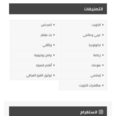
التصنيفات
الكويت
المجلس
عربي وعالمي
بث مباشر
تكنولوجيا
وثائقي
رياضة
برامج يوتيوبية
منوعات
أفلام قصيرة
إسلامي
توثيق الغزو العراقي
مظاهرات الكويت
انستغرام