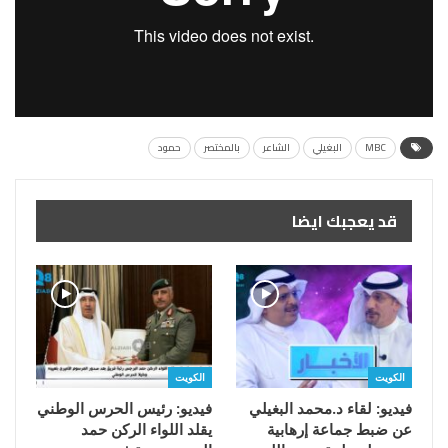
MBC
البغيلي
الشاعر
بالمختصر
حمود
قد يعجبك ايضا
الكويت
الكويت
فيديو: لقاء د.محمد البغيلي
فيديو: رئيس الحرس الوطني
عن ضبط جماعة إرهابية
يقلد اللواء الركن حمد