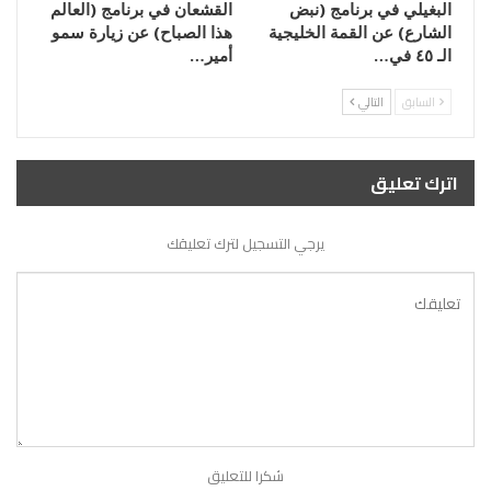
البغيلي في برنامج (نبض
القشعان في برنامج (العالم
الشارع) عن القمة الخليجية
هذا الصباح) عن زيارة سمو
الـ ٤٥ في…
أمير…
السابق
التالي
اترك تعليق
يرجي التسجيل لترك تعليقك
شكرا للتعليق