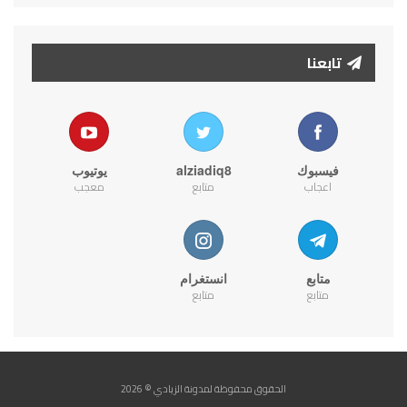
تابعنا
فيسبوك
alziadiq8
يوتيوب
اعجاب
متابع
معجب
متابع
انستغرام
متابع
متابع
الحقوق محفوظة لمدونة الزيادي © 2026