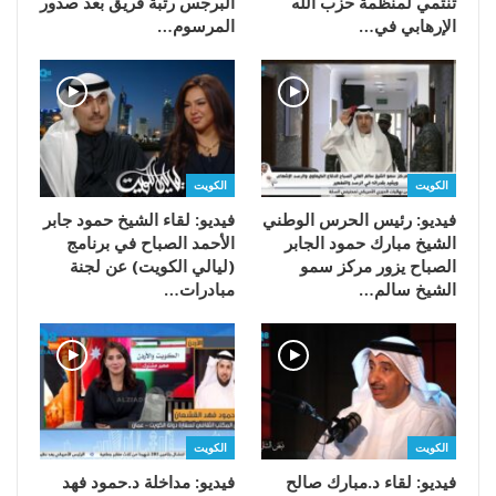
تنتمي لمنظمة حزب الله
البرجس رتبة فريق بعد صدور
الإرهابي في…
المرسوم…
الكويت
الكويت
فيديو: رئيس الحرس الوطني
فيديو: لقاء الشيخ حمود جابر
الشيخ مبارك حمود الجابر
الأحمد الصباح في برنامج
الصباح يزور مركز سمو
(ليالي الكويت) عن لجنة
الشيخ سالم…
مبادرات…
الكويت
الكويت
فيديو: لقاء د.مبارك صالح
فيديو: مداخلة د.حمود فهد