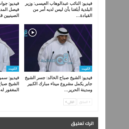
فيديو: النائب عبدالوهاب العيسى: وزير
فيديو: جواب
البلدية أبلغنا بأن ليس لديه أمر من
فيصل المدل
القيادة…
الصينيين ق
الكويت
الكويت
فيديو: الشيخ صباح الخالد: جسر الشيخ
فيديو: سمو
جابر يكمل مشروع ميناء مبارك الكبير
الشيخ صباح 
ومدينة الحرير…
المغفور له
السابق
التالي
اترك تعليق