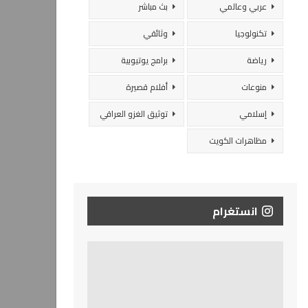
عربي وعالمي
بث مباشر
تكنولوجيا
وثائقي
رياضة
برامج يوتيوبية
منوعات
أفلام قصيرة
إسلامي
توثيق الغزو العراقي
مظاهرات الكويت
انستغرام