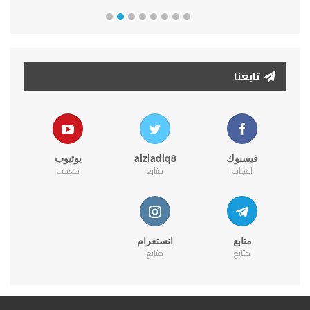
تابعنا
فيسبوك
alziadiq8
يوتيوب
اعجاب
متابع
معجب
متابع
انستغرام
متابع
متابع