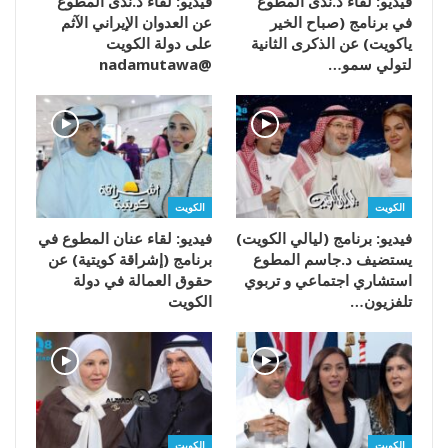
فيديو: لقاء د.ندى المطوع
فيديو: لقاء د.ندى المطوع
في برنامج (صباح الخير
عن العدوان الإيراني الآثم
ياكويت) عن الذكرى الثانية
على دولة الكويت
لتولي سمو…
@nadamutawa
الكويت
الكويت
فيديو: برنامج (ليالي الكويت)
فيديو: لقاء عنان المطوع في
يستضيف د.جاسم المطوع
برنامج (إشراقة كويتية) عن
استشاري اجتماعي و تربوي
حقوق العمالة في دولة
تلفزيون…
الكويت
الكويت
الكويت