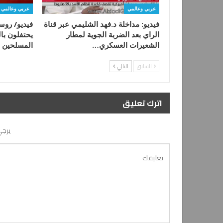
عربي وعالمي
عربي وعالمي
فيديو: مداخلة د.فهد الشليمي عبر قناة
فيديو/ روس
الراي بعد الضربة الجوية لمطار
يحتفلون با
الشعيرات العسكري…
المسلحين
السابق
التالي
اترك تعليق
يرجي