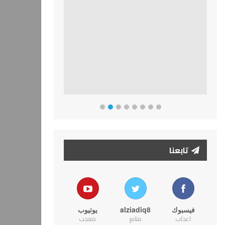
تابعنا
فيسبوك
alziadiq8
يوتيوب
اعجاب
متابع
معجب