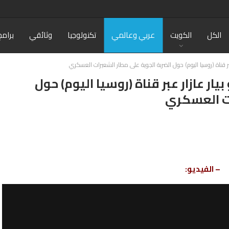
الكل
الكويت
عربي وعالمي
تكنولوجيا
وثائقي
برامج
بر قناة (روسيا اليوم) حول الضربة الجوية على مطار الشعيرات العسكري
ار عازار عبر قناة (روسيا اليوم) حول
ات العسكري
– الفيديو: