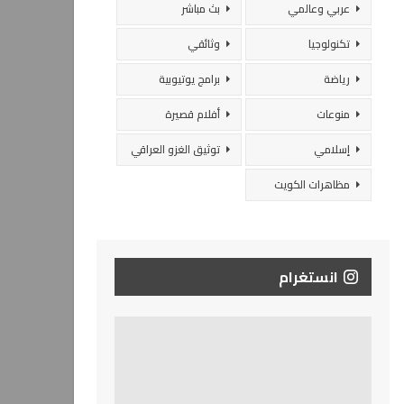
عربي وعالمي
بث مباشر
تكنولوجيا
وثائقي
رياضة
برامج يوتيوبية
منوعات
أفلام قصيرة
إسلامي
توثيق الغزو العراقي
مظاهرات الكويت
انستغرام