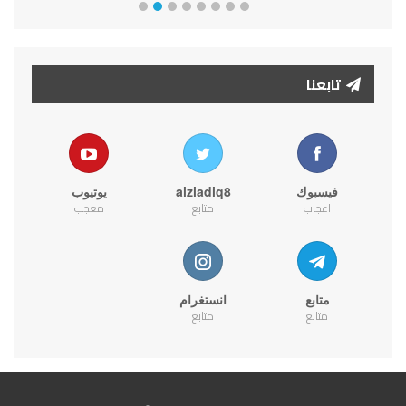
تابعنا
فيسبوك
alziadiq8
يوتيوب
اعجاب
متابع
معجب
متابع
انستغرام
متابع
متابع