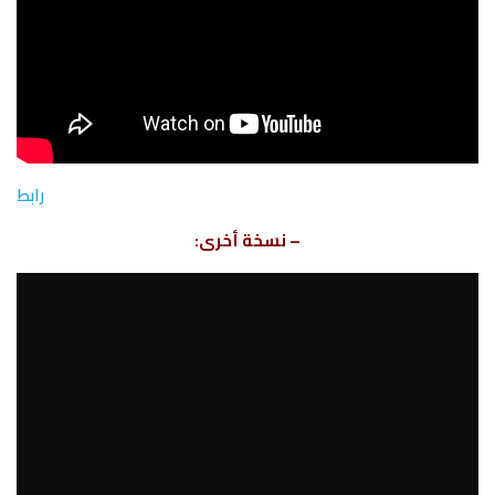
رابط
– نسخة أخرى: