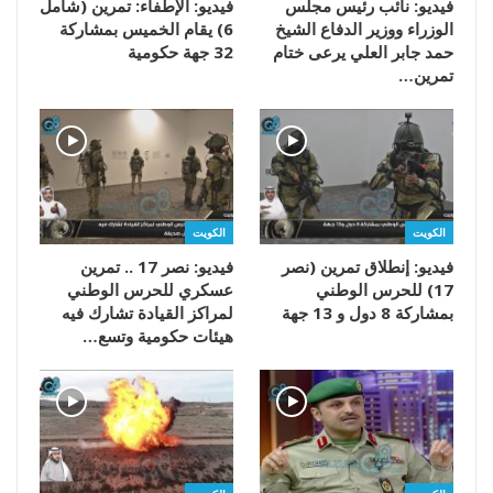
فيديو: نائب رئيس مجلس
فيديو: الإطفاء: تمرين (شامل
الوزراء ووزير الدفاع الشيخ
6) يقام الخميس بمشاركة
حمد جابر العلي يرعى ختام
32 جهة حكومية
تمرين…
الكويت
الكويت
فيديو: إنطلاق تمرين (نصر
فيديو: نصر 17 .. تمرين
17) للحرس الوطني
عسكري للحرس الوطني
بمشاركة 8 دول و 13 جهة
لمراكز القيادة تشارك فيه
هيئات حكومية وتسع…