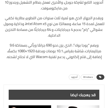
أندرويد التابع لشركة جوجل، والأخرى تعمل بنظام التشغيل ويندوز 10
من مايكروسوفت.
ويقدم الجهاز، الذي هو ثمرة ثلاث سنوات من التطوير، بطارية تكفي
للعمل لمدة 15 ساعة، ومعالجًا من نوع Intel Atom x5، وذاكرة وصول
عشوائي “رام” بحجم 4 جيجابايتات، و 64 جيجابايتًا من مساحة التخزين
الداخلية.
ويضم “يوجا بوك”، الذي يزن نحو 690 جرامًا ويأتي بسماكة 9.6
ميلليمترات، شاشة بقياس 10.1 بوصات وبدقة 1920×1080 بكسلًا،
إضافة إلى قلم إلكتروني يدعم تقنية Wacom التي لا تحتاج لشحنه.
Windows
أندرويد
قد يعجبك ايضا