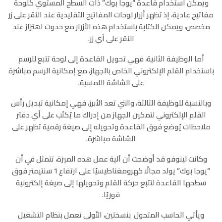
ويمكن استخدام قاعدة “يوجا بوك” ذات السطح المستوي كلوحة
مفاتيح عادية، إذ تظهر أزرار لوحات المفاتيح التقليدية عند النقر على زر
مخصص، ويمكن الكتابة باستخدام هذه الأزرار مع حدوث اهتزاز عند
النقر على أي زر.
أما الوظيفة الثانية، فهي تحويل القاعدة إلى لوحة تتبع للرسم
باستخدام القلم الإلكتروني الخاص بالجهاز، مع إمكانية الرسم مباشرة
على الشاشة اللمسية.
وبالنسبة للوظيفة الثالثة، والتي تعد الأبرز، فهي إمكانية تبديل رأس
القلم الإلكتروني لتمكين الجهاز من إدراك ما يُكتَب على أي دفتر
ملاحظات يُوضع فوق القاعدة وتحويله إلى صيغة رقمية تظهر على
الشاشة مباشرة.
وكانت لينوفو قد أوضحت أن آلية عمل هذه الميزة، تتمثل في أن
“يوجا بوك” يولد مجالًا كهرومغناطيسيًا على ارتفاع 1 سنتيمتر فوق
سطحها القاعدة لتتبع حركة القلم وتحويلها إلى صيغة إلكترونية
فوريًا.
ويأتي الحاسب المتحول بنسختين، الأولى تعمل بنظام التشغيل