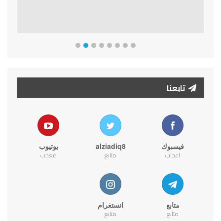
تابعنا
فيسبوك
alziadiq8
يوتيوب
اعجاب
متابع
معجب
متابع
انستغرام
متابع
متابع