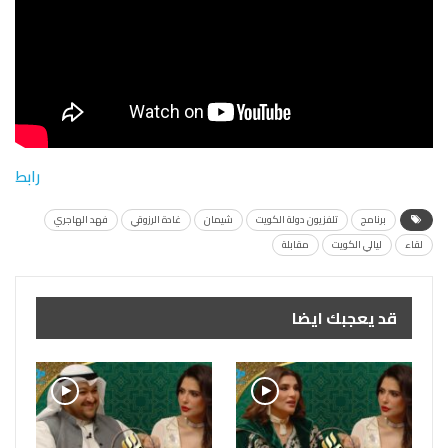
رابط
برنامج
تلفزيون دولة الكويت
شيمان
غادة الرزوقي
فهد الهاجري
لقاء
ليالي الكويت
مقابلة
قد يعجبك ايضا