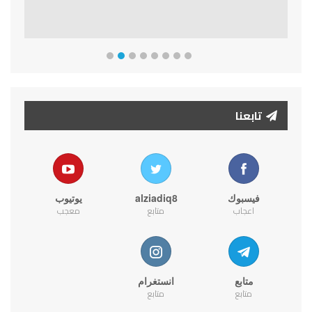
تابعنا
فيسبوك
alziadiq8
يوتيوب
اعجاب
متابع
معجب
متابع
انستغرام
متابع
متابع