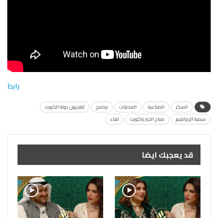
رابط
السكر
الصناعية
المحليات
برنامج
تلفزيون دولة الكويت
سمية الإبراهيم
صباح الخير ياكويت
لقاء
قد يعجبك ايضا