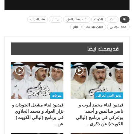
العتر
الكويت
انتصار سالم العلي
برنامج
بشار الجزاف
حصة اللوغاني
ضاري عبدالرضا
فيلم
قد يعجبك ايضا
توثيق الغزو العراقي
منوعات
فيديو: لقاء محمد أيوب و
فيديو: لقاء مشعل الجودان و
ناصر سالمين و أحمد
نزار العواد و محمد الجلاوي
بوعركي في برنامج (ليالي
في برنامج (ليالي الكويت)
الكويت) عن ذكرى…
عن…