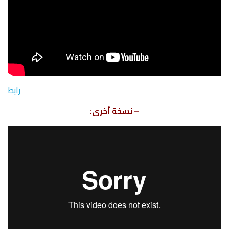
رابط
– نسخة أخرى: