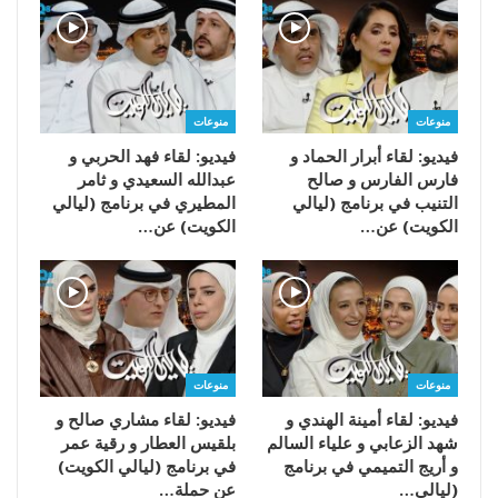
منوعات
منوعات
فيديو: لقاء أبرار الحماد و
فيديو: لقاء فهد الحربي و
فارس الفارس و صالح
عبدالله السعيدي و ثامر
التنيب في برنامج (ليالي
المطيري في برنامج (ليالي
الكويت) عن…
الكويت) عن…
منوعات
منوعات
فيديو: لقاء أمينة الهندي و
فيديو: لقاء مشاري صالح و
شهد الزعابي و علياء السالم
بلقيس العطار و رقية عمر
و أريج التميمي في برنامج
في برنامج (ليالي الكويت)
(ليالي…
عن حملة…