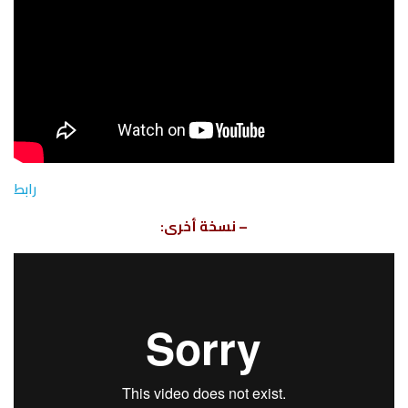
رابط
– نسخة أخرى: