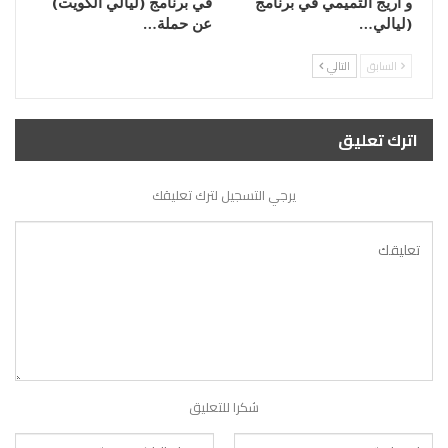
و أريج التميمي في برنامج
في برنامج (ليالي الكويت)
(ليالي…
عن حملة…
السابق
التالي
اترك تعليق
يرجي التسجيل لترك تعليقك
شكرا للتعليق