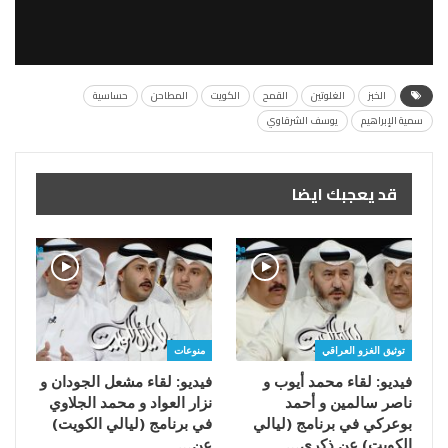
الخبز
الغلوتين
القمح
الكويت
المطاحن
حساسية
سمية الإبراهيم
يوسف الشرقاوي
قد يعجبك ايضا
توثيق الغزو العراقي
منوعات
فيديو: لقاء محمد أيوب و
فيديو: لقاء مشعل الجودان و
ناصر سالمين و أحمد
نزار العواد و محمد الجلاوي
بوعركي في برنامج (ليالي
في برنامج (ليالي الكويت)
الكويت) عن ذكرى…
عن…