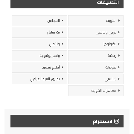
التصنيفات
الكويت
المجلس
عربي وعالمي
بث مباشر
تكنولوجيا
وثائقي
رياضة
برامج يوتيوبية
منوعات
أفلام قصيرة
إسلامي
توثيق الغزو العراقي
مظاهرات الكويت
انستغرام