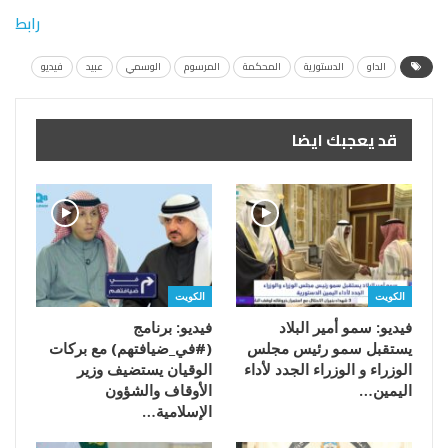
رابط
الداو
الدستورية
المحكمة
المرسوم
الوسمي
عبيد
فيديو
قد يعجبك ايضا
الكويت
الكويت
فيديو: سمو أمير البلاد
فيديو: برنامج
يستقبل سمو رئيس مجلس
(#في_ضيافتهم) مع بركات
الوزراء و الوزراء الجدد لأداء
الوقيان يستضيف وزير
اليمين…
الأوقاف والشؤون
الإسلامية…