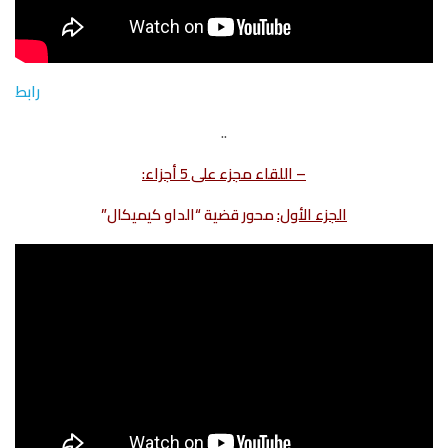
رابط
..
– اللقاء مجزء على 5 أجزاء:
الجزء الأول:
محور قضية “الداو كيميكال”