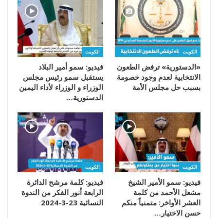
الكويت
الكويت
«الدستورية» ترفض الطعون
فيديو: سمو أمير البلاد
الانتخابية لعدم وجود خصومة
يستقبل سمو رئيس مجلس
بسبب حل مجلس الأمة
الوزراء و الوزراء لأداء اليمين
الدستورية…
الكويت
الكويت
فيديو: سمو الأمير الشيخ
فيديو: كلمة مرشح الدائرة
مشعل الأحمد من كلمة
الرابعة أنور الفكر من الندوة
العشر الأواخر: متمنياً منكم
النسائية 23-3-2024
حسن الاختيار…