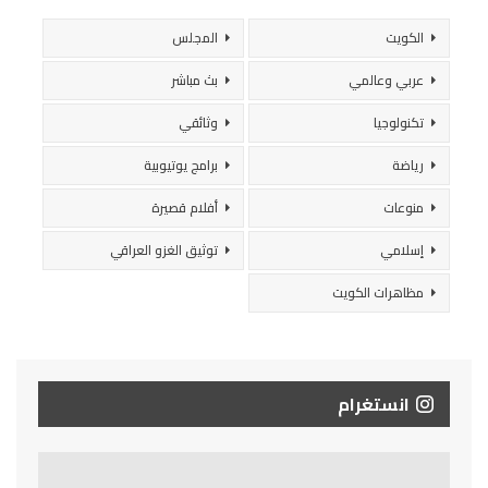
الكويت
المجلس
عربي وعالمي
بث مباشر
تكنولوجيا
وثائقي
رياضة
برامج يوتيوبية
منوعات
أفلام قصيرة
إسلامي
توثيق الغزو العراقي
مظاهرات الكويت
انستغرام