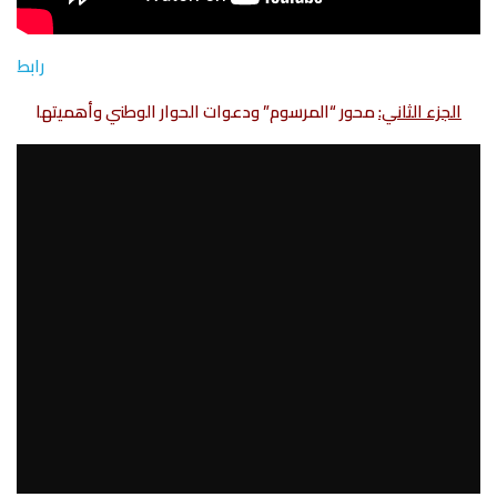
رابط
الجزء الثاني:
محور “المرسوم” ودعوات الحوار الوطني وأهميتها