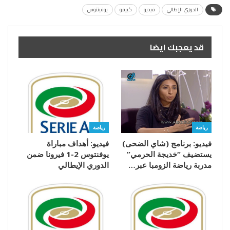
الدوري الإطالي
فيديو
كييفو
يوفينتوس
قد يعجبك ايضا
رياضة
رياضة
فيديو: برنامج (شاي الضحى)
فيديو: أهداف مباراة
يستضيف “خديجة الحرمي”
يوفنتوس 2-1 فيرونا ضمن
مدربة رياضة الزومبا عبر…
الدوري الإيطالي