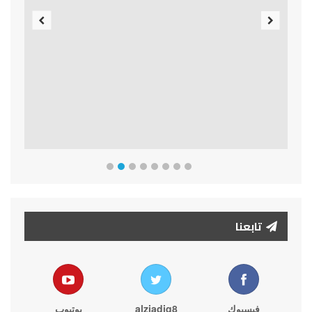
Previous
Next
تابعنا
فيسبوك
alziadiq8
يوتيوب