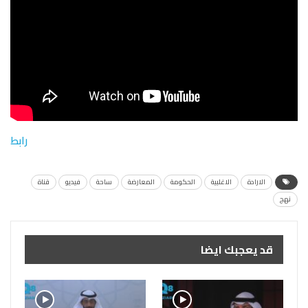
رابط
الارادة
الاغلبية
الحكومة
المعارضة
ساحة
فيديو
قناة
نهج
قد يعجبك ايضا