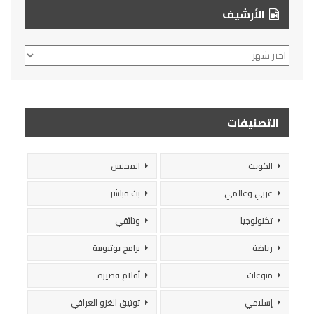
الأرشيف
الأرشيف
التصنيفات
الكويت
المجلس
عربي وعالمي
بث مباشر
تكنولوجيا
وثائقي
رياضة
برامج يوتيوبية
منوعات
أفلام قصيرة
إسلامي
توثيق الغزو العراقي