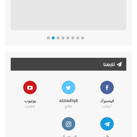
تابعنا
فيسبوك
alziadiq8
يوتيوب
اعجاب
متابع
معجب
متابع
انستغرام