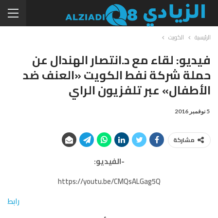
الرئيسية
الكويت
فيديو: لقاء مع د.انتصار الهندال عن
حملة شركة نفط الكويت «العنف ضد
الأطفال» عبر تلفزيون الراي
5 نوفمبر 2016
مشاركة
-الفيديو:
https://youtu.be/CMQsALGag5Q
رابط