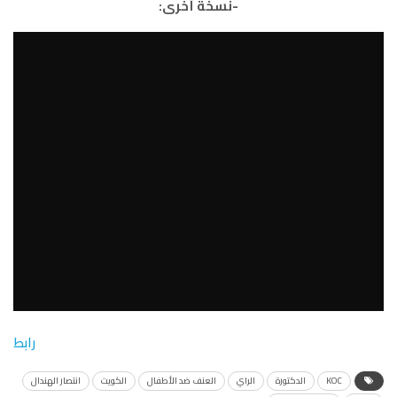
-نسخة أخرى:
رابط
KOC
الدكتورة
الراي
العنف ضد الأطفال
الكويت
انتصار الهندال