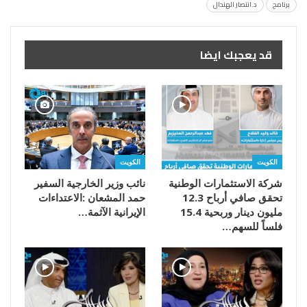
برنامج
د.انتصار الهندال
قد يعجبك ايضا
الكويت
الكويت
شركة الاستثمارات الوطنية
تحقق صافي أرباح 12.3
مليون دينار وربحية 15.4
‬الإيرانية‭ ‬الآثمة‭…
فلساً للسهم…