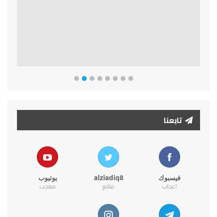
تابعنا
فيسبوك
alziadiq8
يوتيوب
اعجاب
متابع
معجب