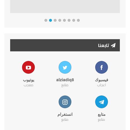
تابعنا
فيسبوك
alziadiq8
يوتيوب
اعجاب
متابع
معجب
متابع
انستغرام
متابع
متابع