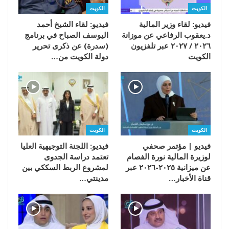
الكويت
الكويت
فيديو: لقاء وزير المالية
فيديو: لقاء الشيخ أحمد
د.يعقوب الرفاعي عن موزانة
اليوسف الصباح في برنامج
٢٠٢٦ / ٢٠٢٧ عبر تلفزيون
(سدرة) عن ذكرى تحرير
الكويت
دولة الكويت من…
الكويت
الكويت
فيديو | مؤتمر صحفي
فيديو: اللجنة التوجيهية العليا
لوزيرة المالية نورة الفصام
تعتمد دراسة الجدوى
عن ميزانية ٢٠٢٥-٢٠٢٦ عبر
لمشروع الربط السككي بين
قناة الأخبار…
مدينتي…