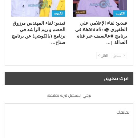
الكويت
الكويت
فيديو: لقاء الإعلامي علي
فيديو: لقاء المهندس مرزوق
الظفيري @AliAldafiri في
الحصم و ريم الراشد في
برنامج #عالسيف عبر قناة
برنامج (بالكويتي) عن برنامج
العدالة |…
صناع…
السابق
التالي
اترك تعليق
يرجي التسجيل لترك تعليقك