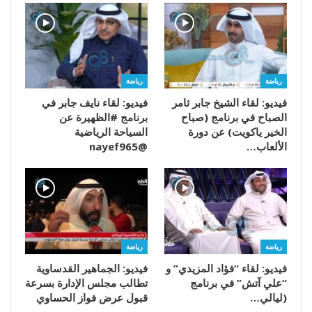
رياضة
رياضة
فيديو: لقاء الشيخ جابر ثامر
فيديو: لقاء نايف جابر في
الصباح في برنامج (صباح
برنامج #الظهيرة عن
الخير ياكويت) عن دورة
السياحة الرياضية
الألعاب…
@nayef965
رياضة
رياضة
فيديو: لقاء “فؤاد المزيدي” و
فيديو: الجماهير القدساوية
“علي آتش” في برنامج
تطالب مجلس الإدارة بسرعة
(ليالي…
قبول عرض فواز الحساوي