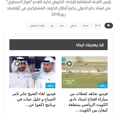
رئيس اللجنة الانتقالية للإتحاد الكويتي لكرة القدم “فواز الحساوي”
من استاد جابر الدولي يكرم أبطال الكويت المشاركيين في أولمبياد
ريو 2016
2016
استاد
الدولي
جابر
ريو
فواز الحساوي
قد يعجبك ايضا
رياضة
رياضة
فيديو: شاهد لقطات من
فيديو: لقاء الشيخ جابر ثامر
مباراة افتتاح استاد نادي
الصباح و خليل حيات في
الكويت الرياضي بمنطقة
برنامج (كفو) عن…
كيفان بين الكويت…