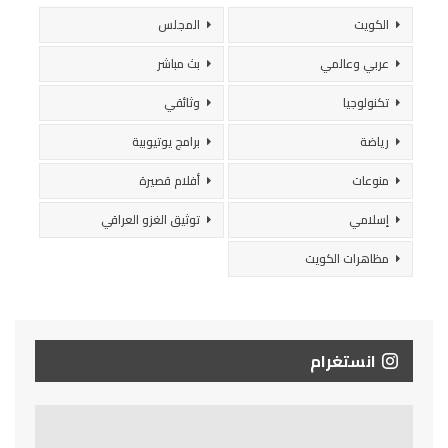
الكويت
المجلس
عربي وعالمي
بث مباشر
تكنولوجيا
وثائقي
رياضة
برامج يوتيوبية
منوعات
أفلام قصيرة
إسلامي
توثيق الغزو العراقي
مظاهرات الكويت
انستغرام