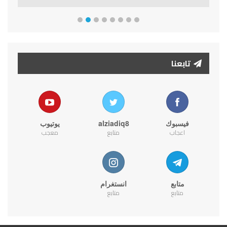
تابعنا
فيسبوك
alziadiq8
يوتيوب
اعجاب
متابع
معجب
متابع
انستغرام
متابع
متابع