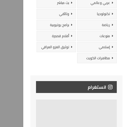
عربي وعالمي
بث مباشر
تكنولوجيا
وثائقي
رياضة
برامج يوتيوبية
منوعات
أفلام قصيرة
إسلامي
توثيق الغزو العراقي
مظاهرات الكويت
انستغرام