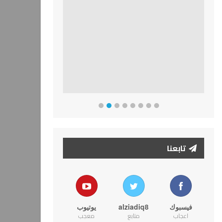
تابعنا
فيسبوك
alziadiq8
يوتيوب
اعجاب
متابع
معجب