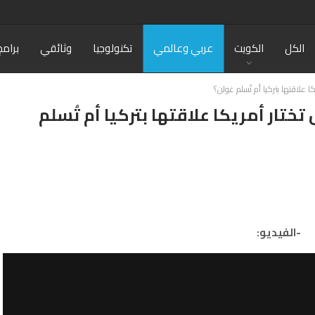
الكل
الكويت
عربي وعالمي
تكنولوجيا
وثائقي
برامج
رة.. هل تختار أمريكا علاقتها بتركيا أم تُسلم
-الفيديو: