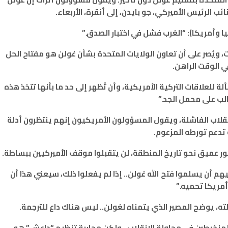
ب الرئيس الأميركي، جو بايدن، إلى أنقرة، الأربعاء.
ا وأمريكا): “الغرب فشل في اختبار الصدق.”
ت، ويُصر على أن تعاون الولايات المتحدة بشأن غولن هو مفتاح الحل
ي الوقت الراهن.
للعلاقات التركية الأمريكية، وأن تُظهر إلى حد ما بأنها تتخذ هذه
لب على محمل الجد.”
نقلاب الفاشلة، ويقول المسؤولون الأمريكيون إنهم ينتظرون أدلة
تدعم تورطه المزعوم.
ور عميق نحو تاريخ المنطقة، لن يتقبلوا موقف الأميركيين ببساطة.
م أن يسلموا فتح الله غولن.. إذا لم يفعلوا ذلك، سيعني هذا أن
أمريكا تحميه.”
ته، يوضح المصير الذي يتمناه لغولن.. ليس هناك داع للترجمة.
 المنخرطين في محاولة الانقلاب.. ولكن محاربة تنظيم “داعش” هو