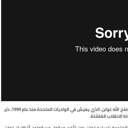
تصر أنقرة أن هذا الرجل، رجل الدين التركي المنفي، فتح الله غولن، الذي يعيش في الولايات المتحدة منذ عام 1999، دبّر
ة الانقلاب الفاشلة.
 المتحدة بتسليم غولن دون تأخير. ويقول مسؤولون أتراك إن غولن