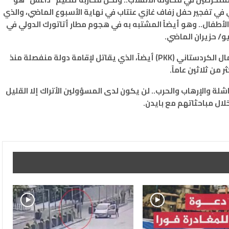
سي في تفجير حفل زفاف غازي عنتاب في نهاية الأسبوع الماضي، والذي
لأطفال.. وهو أيضاً المشتبه به في هجوم مطار أتاتورك الدولي في
و/ حزيران الماضي.
تشن تركيا حرباً على مستوى منخفض ضد حزب العمال الكردستاني (PKK) أيضاً، الذي يقاتل لإقامة دولة منفصلة منذ
ر من ثلاثين عاماً.
ة والإرهاب والحرب.. لن يكون لدى المسؤولين الأتراك إلا القليل
لال مباحثاتهم مع بايدن.