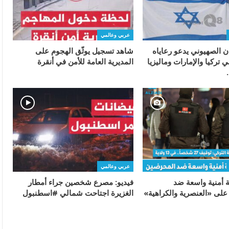
عربي وعالمي
ان الصهيوني يدعو رعاياه
شاهد تسجيل يوثّق الهجوم على
 تركيا والإمارات وماليزيا
المديرية العامة للأمن في أنقرة
عربي وعالمي
ة أمنية واسعة ضد
فيديو: مصرع شخصين جراء أمطار
لى «العنصرية والكراهية»
الغزيرة اجتاحت شمالي #اسطنبول