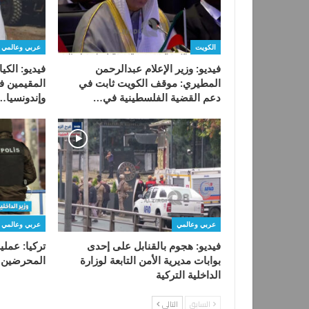
الكويت
عربي وعالمي
فيديو: وزير الإعلام عبدالرحمن
فيديو: الكي
المطيري: موقف الكويت ثابت في
المقيمين في
دعم القضية الفلسطينية في…
وإندونسيا…
عربي وعالمي
عربي وعالمي
فيديو: هجوم بالقنابل على إحدى
تركيا: عملي
بوابات مديرية الأمن التابعة لوزارة
المحرضين ع
الداخلية التركية
السابق
التالي