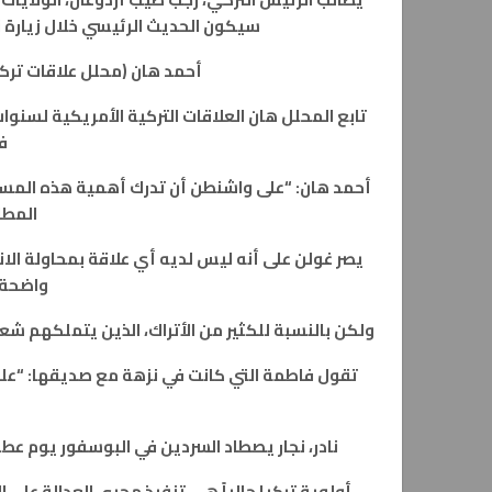
سيكون الحديث الرئيسي خلال زيارة نائ
أحمد هان (محلل علاقات تركي
تابع المحلل هان العلاقات التركية الأمريكية لسنوا
ف
أحمد هان: “على واشنطن أن تدرك أهمية هذه المسألة 
المطا
يصر غولن على أنه ليس لديه أي علاقة بمحاولة الا
واضحة 
ولكن بالنسبة للكثير من الأتراك، الذين يتملكهم شع
تقول فاطمة التي كانت في نزهة مع صديقها: “عليه
نادر، نجار يصطاد السردين في البوسفور يوم عطل
أولوية تركيا حالياً هي تنفيذ مجرى العدالة على