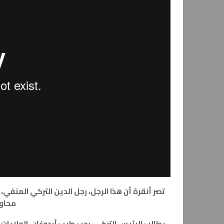
محاول
يطالب الرئيس التركي، رجب طيب أردوغان، الولايات