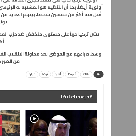
أولوية أيضاً، بما أن التنظيم هو المشتبه به الرئي
قُتل فيه أكثر من خمسين شخصا، بينهم العديد من ا
يوني
أكث
وسط صراعهم مع الفوضى بعد محاولة الانقلاب الفاشل
من الصبر خ
CNN
أمريكا
أنقرة
تركيا
غولن
قد يعجبك ايضا