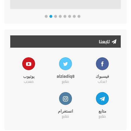
تابعنا
فيسبوك
alziadiq8
يوتيوب
اعجاب
متابع
معجب
متابع
انستغرام
متابع
متابع