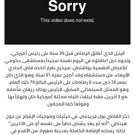
الرجل الذي أطلق الرصاص قبل 35 سنة على رئيس أميركي،
وزجوه حين اعتقلوه في اليوم نفسه سجيناً بمستشفى حكومي
للأمراض النفسية بواشنطن، سيخرج بقرار اتخذه قاض اتحادي
الأربعاء، من مستشفاه وقد أصبح عمره 61 سنة، وهو الذي كان
بعمر 26 حين سدد 6 رصاصات على الرئيس البالغ 70 ذلك العام،
وهو الممثل السينمائي السابق، الرئيس رونالد ريغان، فأصابه
مع 3 آخرين، فقط ليلفت انتباه ممثلة أميركية كان ولهاناً بها
ومولعاً كما المجانين.
ذكر القاضي بول فريدمان، في حيثيات وموجبات الإفراج عن جون
هينكلي “أنه لم يعد يشكل خطراً على نفسه أو على الآخرين”
لذلك يمكنه الإقامة الكاملة بمدينة صغيرة، من الأقدم في