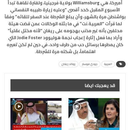
أميركا، هي Williamsburg بولاية فرجينيا، ولفترة نقاهة تبدأ
الأسبوع المقبل كحد أقصى “وعليه زيارة طبيبه النفساني
بواشنطن مرة بالشهر، وأن يبلغ الشرطة عند السفر للقائه” وفقاً
لما قرأت “العربية.نت” في ما بثته الوكالات عمن قضت هيئة
محلفين بأنه غير مذنب بهجومه على ريغان “لأنه مختل عقلياً”
وأراد بما فعل إثارة إعجاب نجمة هوليوود Jodie Foster التي
كان يمطرها برسائل حب من طرف واحد، في حين لم تكن تعيره
اهتماماً، بل شكته مرة للشرطة.
العربية
جودي فوستر
رونالد ريغان
قد يعجبك ايضا