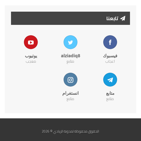
تابعنا
فيسبوك
alziadiq8
يوتيوب
اعجاب
متابع
معجب
متابع
انستغرام
متابع
متابع
الحقوق محفوظة لمدونة الزيادي © 2026