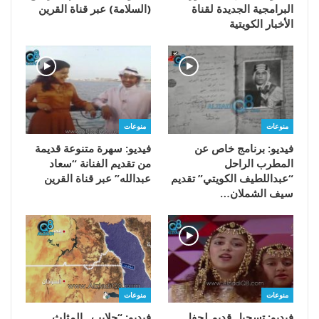
البرامجية الجديدة لقناة
(السلامة) عبر قناة القرين
الأخبار الكويتية
منوعات
منوعات
فيديو: برنامج خاص عن
فيديو: سهرة متنوعة قديمة
المطرب الراحل
من تقديم الفنانة “سعاد
“عبداللطيف الكويتي” تقديم
عبدالله” عبر قناة القرين
سيف الشملان…
منوعات
منوعات
فيديو: تسجيل قديم لحفل
فيديو: “حلايب.. المثلث