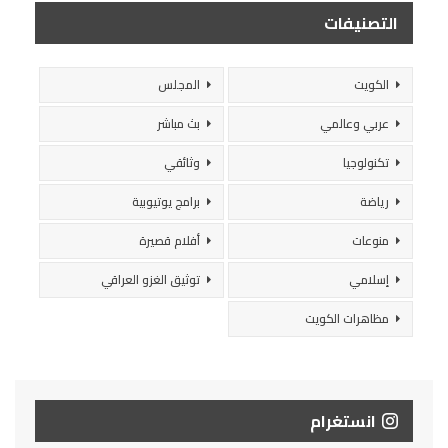
التصنيفات
الكويت
المجلس
عربي وعالمي
بث مباشر
تكنولوجيا
وثائقي
رياضة
برامج يوتيوبية
منوعات
أفلام قصيرة
إسلامي
توثيق الغزو العراقي
مظاهرات الكويت
انستغرام