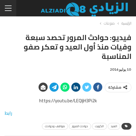
الرئيسية
منوعات
فيديو: حوادث المرور تحصد سبعة
وفيات منذ أول العيد و تعكر صفو
المناسبة
10 يوليو 2016
مشاركة
https://youtu.be/LEQljH3Pi2k
رابط
العيد
الكويت
حوادث المرور
مواقف وحوادث