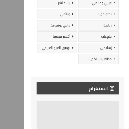
عربي وعالمي
بث مباشر
تكنولوجيا
وثائقي
رياضة
برامج يوتيوبية
منوعات
أفلام قصيرة
إسلامي
توثيق الغزو العراقي
مظاهرات الكويت
انستغرام