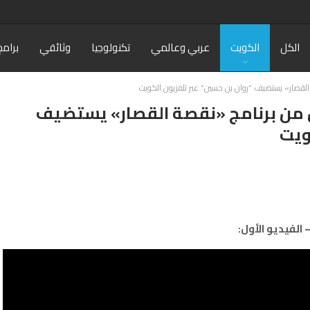
الكل
الكويت
عربي وعالمي
تكنولوجيا
وثائقي
برامج
 القصار» يستضيف “روان بن حسين” عبر تلفزيون الكويت
ون من برنامج «نقصة القصار» يستضيف
ويت
 الفيديو الأول: