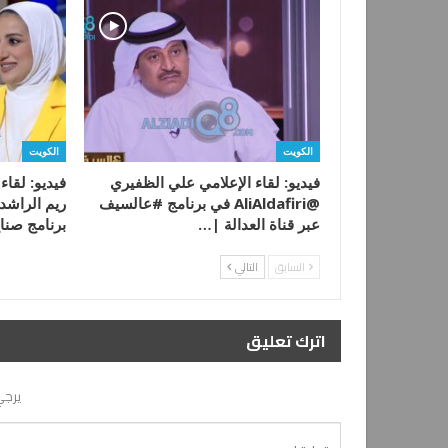
الكويت
الكويت
فيديو: لقاء الإعلامي علي الظفيري
فيديو: لقا
@AliAldafiri في برنامج #عالسيف
ريم الراشد
عبر قناة العدالة |…
برنامج صن
السابق
التالي
اترك تعليق
يرجي