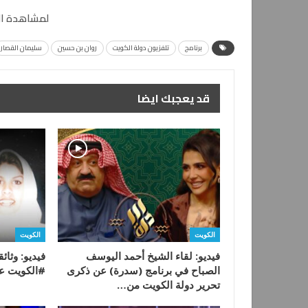
لمشاهدة ال
برنامج
تلفزيون دولة الكويت
روان بن حسين
سليمان القصار
قد يعجبك ايضا
الكويت
الكويت
فيديو: لقاء الشيخ أحمد اليوسف
فيديو: وثائ
الصباح في برنامج (سدرة) عن ذكرى
#الكويت عن
تحرير دولة الكويت من…