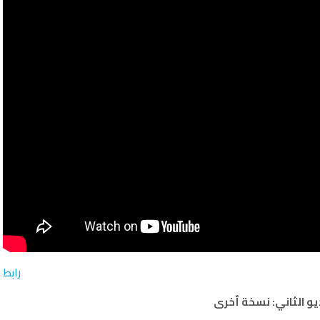
رابط
يو الثاني: نسخة أخرى