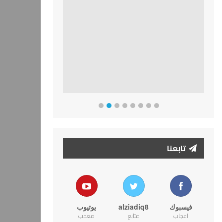
تابعنا
فيسبوك
alziadiq8
يوتيوب
اعجاب
متابع
معجب