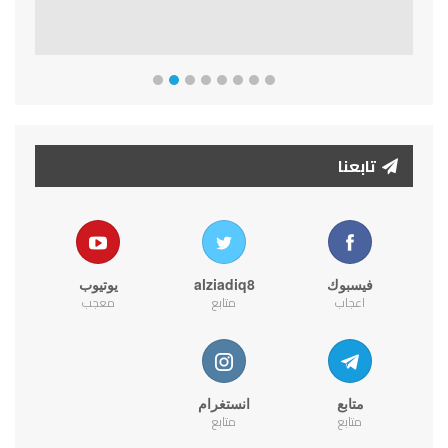
تابعنا
فيسبوك
alziadiq8
يوتيوب
اعجاب
متابع
معجب
متابع
انستغرام
متابع
متابع