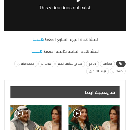
لمشاهدة الجزء السابع اضغط
هــنــا
لمشاهدة الحلقة كاملة اضغط
هــنــا
المؤلف
برنامج
حب في سكراب أنقرة
سناب آت
محمد الكندري
مسلسل
نواف الشمري
قد يعجبك ايضا