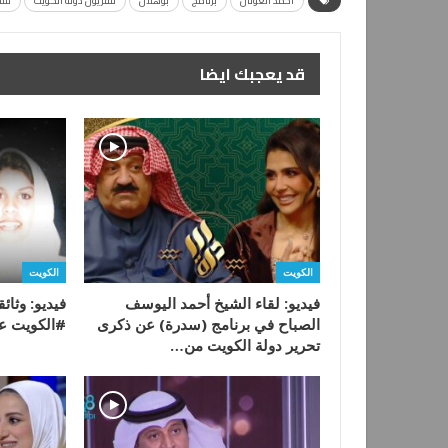
أحمد العونان
برنامج
بوهلال
تلفزيون دولة الكويت
سنا
قد يعجبك ايضا
الكويت
الكويت
فيديو: لقاء الشيخ أحمد اليوسف
فيديو: وثائ
الصباح في برنامج (سدرة) عن ذكرى
#الكويت عن
تحرير دولة الكويت من…