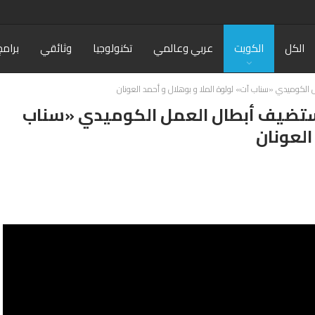
الكل
الكويت
عربي وعالمي
تكنولوجيا
وثائقي
برامج
 الكوميدي «سناب آت» لولوة الملا و بوهلال و أحمد العونان
 يستضيف أبطال العمل الكوميدي «سناب
العونان