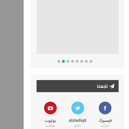
تابعنا
فيسبوك
alziadiq8
يوتيوب
اعجاب
متابع
معجب