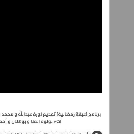
برنامج (غبقة رمضانية) تقديم نورة عبدالله و مح
آت» لولوة الملا و بوهلال و أحمد ال