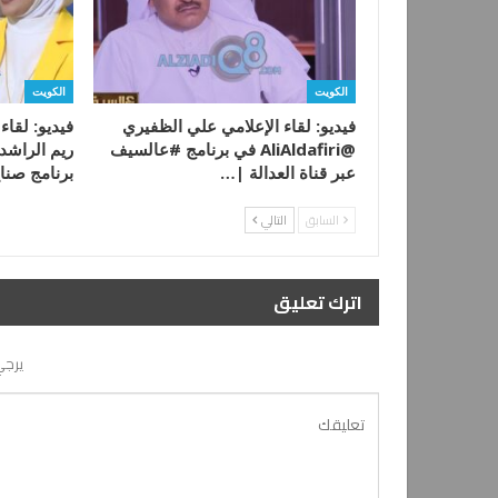
الكويت
الكويت
فيديو: لقاء الإعلامي علي الظفيري
فيديو: لقا
@AliAldafiri في برنامج #عالسيف
ريم الراشد
عبر قناة العدالة |…
برنامج صن
السابق
التالي
اترك تعليق
يرجي