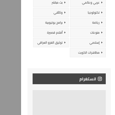
عربي وعالمي
بث مباشر
تكنولوجيا
وثائقي
رياضة
برامج يوتيوبية
منوعات
أفلام قصيرة
إسلامي
توثيق الغزو العراقي
مظاهرات الكويت
انستغرام