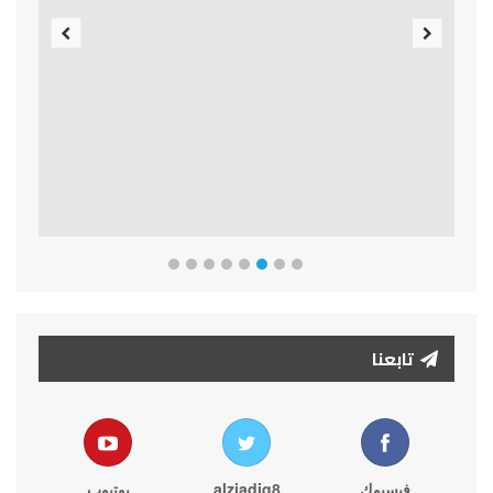
Previous
Next
تابعنا
فيسبوك
alziadiq8
يوتيوب