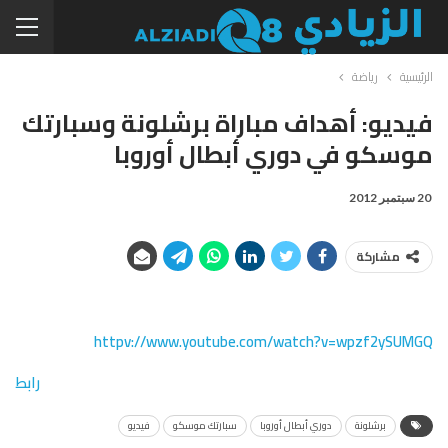
الرئيسية
رياضة
فيديو: أهداف مباراة برشلونة وسبارتك
موسكو في دوري أبطال أوروبا
20 سبتمبر 2012
مشاركة
httpv://www.youtube.com/watch?v=wpzf2ySUMGQ
رابط
برشلونة
دوري أبطال أوروبا
سبارتك موسكو
فيديو