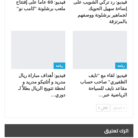
فيديو: رد تركي الشويب على
فيديو: 60 عاماً على إفتتاح
إساءة سهيل الحويك
ملعب برشلونة “كامب نو”
لجماهير برشلونة ووصفهم
بالمرتزقة
رياضة
رياضة
فيديو: لقاء مع “نايف
فيديو: أهداف مباراة ريال
الظفيري” صاحب حساب
مدريد و أتلتيكو مدريد و
مقاعد نايف للسياحة
لحظة تتويج الريال بطلاً لـ
الرياضية عبر…
دوري…
السابق
التالي
اترك تعليق