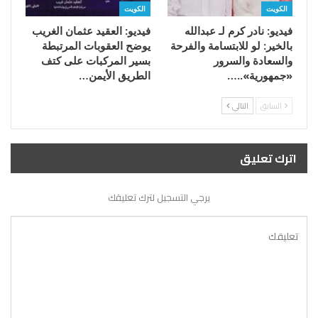
الكويت
الكويت
فيديو: نادر كرم لـ عبدالله
فيديو: العقيد عثمان الغريب
بالخير: لو للابتسامة والفرحة
يوضح العقوبات المرتبطة
والسعادة والسرور
بسير المركبات على كتف
«جمهورية»..…
الطريق الأيمن…
السابق
التالي
اترك تعليق
يرجي التسجيل لترك تعليقك