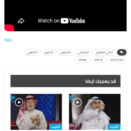
رابط
أماني البلوشي
الرمضاني
الكارتوني
الكرتون
الكرتوني
بشار الجزاف
بو نواف
بونواف
قد يعجبك ايضا
الكويت
الكويت