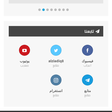
تابعنا
فيسبوك
alziadiq8
يوتيوب
اعجاب
متابع
معجب
متابع
انستغرام
متابع
متابع