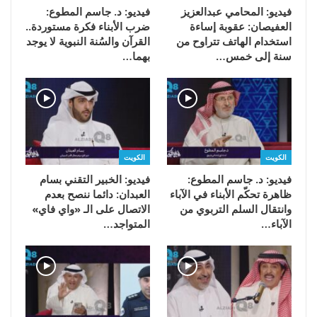
فيديو: المحامي عبدالعزيز
فيديو: د. جاسم المطوع:
العفيصان: عقوبة إساءة
ضرب الأبناء فكرة مستوردة..
استخدام الهاتف تتراوح من
القرآن والسُنة النبوية لا يوجد
سنة إلى خمس…
بهما…
الكويت
الكويت
فيديو: د. جاسم المطوع:
فيديو: الخبير التقني بسام
ظاهرة تحكّم الأبناء في الآباء
العبدان: دائما ننصح بعدم
وانتقال السلم التربوي من
الاتصال على الـ «واي فاي»
الآباء…
المتواجد…