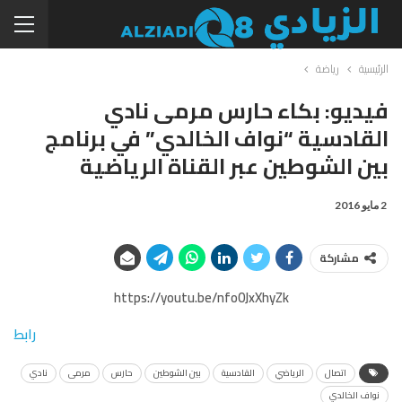
الرئيسية
رياضة
فيديو: بكاء حارس مرمى نادي
القادسية “نواف الخالدي” في برنامج
بين الشوطين عبر القناة الرياضية
2 مايو 2016
مشاركة
https://youtu.be/nfo0JxXhyZk
رابط
اتصال
الرياضي
القادسية
بين الشوطين
حارس
مرمى
نادي
نواف الخالدي