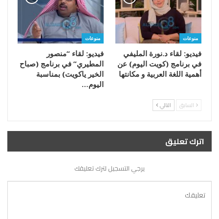
منوعات
منوعات
فيديو: لقاء د.نورة المليفي
فيديو: لقاء “منصور
في برنامج (كويت اليوم) عن
المطيري” في برنامج (صباح
أهمية اللغة العربية و مكانتها
الخير ياكويت) بمناسبة
اليوم…
السابق
التالي
اترك تعليق
يرجي التسجيل لترك تعليقك