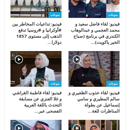
منوعات
منوعات
فيديو: لقاء فاضل سعيد و
فيديو: تداعيات المخاطر بين
محمد العجمي و عبدالوهاب
#أوكرانيا و #روسيا تدفع
الكندري في برنامج (صباح
الذهب إلى مستوى 1857
الخير ياكويت)…
دولارا…
منوعات
منوعات
فيديو: لقاء عذوب الظفيري و
فيديو: لقاء فاطمة القراشي
سالم المطيري و سامي
و غلا العنزي عن مسابقة
إسماعيل عن بطولة
التحدث باللغة العربية
المناظرات للغة…
الفصحى عبر…