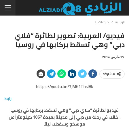
الرئيسية
منوعات
فيديو/ العربية: تصوير لطائرة “فلاي
دبي” وهي تسقط بركابها في روسيا
19 مارس 2016
مشاركة
https://youtu.be/7JM61ThsI8k
رابط
فيديو لطائرة “فلاي دبي” وهي تسقط بركابها في روسيا
..كانت في رحلة من دبي إلى مدينة بعيدة 1067 كيلومتراً عن
موسكو وسقطت ليلاً