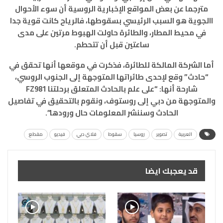
مترجما عن بعض المواقع الإخبارية الروسية أن سوء الأحوال
االجوية هو السبب الرئيسي بسقوطها، فالرياح كانت قوية جدا
في محيط المطار، والطائرة حاولت الهبوط مرتين على مدى
ساعتين قبل أن تتحطم.
أما الشركة المالكة للطائرة، فذكرت في موقعها أنها تحقق في
“حادث” وقع لإحدى طائراتها المتوجهة إلى الجنوب الروسي،
شارحة أنها: “على علم بالحادث المتعلق برحلتنا FZ981
والمتوجهة من دبي إلى روستوف، ونقوم بالتحقيق في تفاصيل
الحادث وسننشر المعلومات حال ورودها”.
العربية
تصوير
روسيا
سقوط
فلاي دبي
فيديو
مقطع
قد يعجبك ايضا