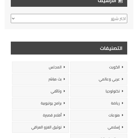
الأرشيف
الأرشيف
التصنيفات
الكويت
المجلس
عربي وعالمي
بث مباشر
تكنولوجيا
وثائقي
رياضة
برامج يوتيوبية
منوعات
أفلام قصيرة
إسلامي
توثيق الغزو العراقي