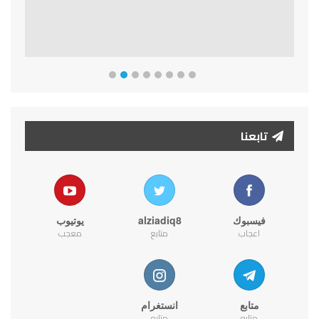
تابعنا
فيسبوك
alziadiq8
يوتيوب
اعجاب
متابع
معجب
متابع
انستغرام
متابع
متابع