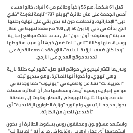
قتل 61 شخصاً، هم 55 راكباً وطاقم من 6 أفراد، كانوا مساء
أمس الجمعة على متن طائرة “بوينغ 737” تابعة لشركة “فلاي
دبي” الإماراتية، وتحطمت حين لم يكن بقي على نهاية رحلتها
التي بدأت في دبي إلا بين 50 إلى 100 متر فقط لتهبط في مطار
مدينة “روستوف- أون- دون” على حد ما نقلت مواقع إخبارية
روسية، منها وكالة “تاس” المتضمن خبرها أن سبب سقوطها
“ربما كان ضعف الرؤية الليلية”، التي فقدت معه القدرة على
تحديد موقع المدرج على الأرجح.
وسريعا انتشر فيديو في مواقع التواصل، تظهر فيه كتلة نارية
وهي تهوي، وأكدوا أنها للطائرة، وهو فيديو تبثه
“العربية.نت” نقلا عن واضعيه في “يوتيوب” كما وجدته في
مواقع إخبارية روسية أيضا، ومعظمها ذكر أن الطائرة سقطت
عند محاولتها الثانية للهبوط في المطار، وهوت إلى منطقة
بجوار مدرجه الرئيسي، ولم تورد “وزارة الطوارئ الإقليمية” أي
تأكيد عن ناجين من الكارثة.
واستبعد مسؤولون ومحققون روس بسقوط الطائرة أن يكون
استهدفها أي عمل إرهابي، وقالوا في ما قرأته “العربية.نت”