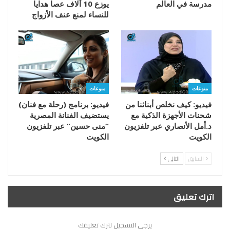
مدرسة في العالم
يوزع 10 آلاف عصا هدايا
للنساء لمنع عنف الأزواج
منوعات
منوعات
فيديو: كيف نخلص أبنائنا من
فيديو: برنامج (رحلة مع فنان)
شحنات الأجهزة الذكية مع
يستضيف الفنانة المصرية
د.أمل الأنصاري عبر تلفزيون
“منى حسين” عبر تلفزيون
الكويت
الكويت
السابق
التالي
اترك تعليق
يرجي التسجيل لترك تعليقك