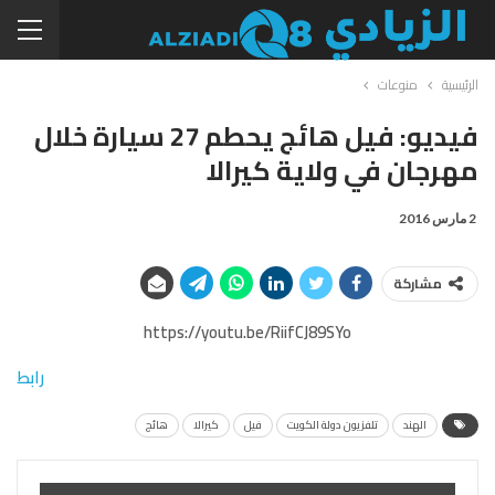
الرئيسية
منوعات
فيديو: فيل هائج يحطم 27 سيارة خلال
مهرجان في ولاية كيرالا
2 مارس 2016
مشاركة
https://youtu.be/RiifCJ89SYo
رابط
الهند
تلفزيون دولة الكويت
فيل
كيرالا
هائج