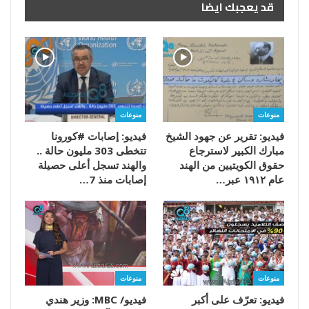
قد يعجبك ايضا
منوعات
منوعات
فيديو: تقرير عن جهود الشيخ
فيديو: إصابات #كورونا
مبارك الكبير لاسترجاع
تتخطى 303 مليون حالة ..
حقوق الكويتيين من الهند
والهند تسجل أعلى حصيلة
عام ١٩١٢ عبر…
إصابات منذ 7…
منوعات
منوعات
فيديو: تعرّف على أكبر
فيديو/ MBC: وزير هندي