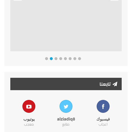
Previous
Next
تابعنا
فيسبوك
alziadiq8
يوتيوب
اعجاب
متابع
معجب