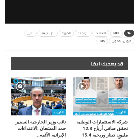
MBC
الاختلاط
الجامعة
الكويت
بدر العيسى
تقرير
جيهان الحداوي
خلط
قد يعجبك ايضا
الكويت
الكويت
شركة الاستثمارات الوطنية
تحقق صافي أرباح 12.3
مليون دينار وربحية 15.4
‬الإيرانية‭ ‬الآثمة‭…