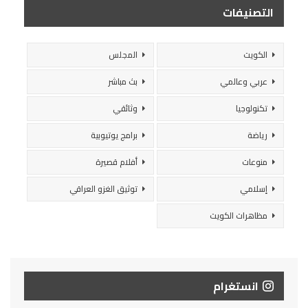
التصنيفات
الكويت
المجلس
عربي وعالمي
بث مباشر
تكنولوجيا
وثائقي
رياضة
برامج يوتيوبية
منوعات
أفلام قصيرة
إسلامي
توثيق الغزو العراقي
مظاهرات الكويت
انستغرام