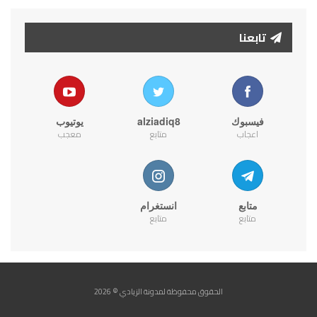
تابعنا
فيسبوك
alziadiq8
يوتيوب
اعجاب
متابع
معجب
متابع
انستغرام
متابع
متابع
الحقوق محفوظة لمدونة الزيادي © 2026