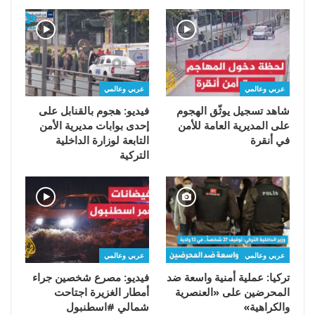
عربي وعالمي
عربي وعالمي
شاهد تسجيل يوثّق الهجوم
فيديو: هجوم بالقنابل على
على المديرية العامة للأمن
إحدى بوابات مديرية الأمن
في أنقرة
التابعة لوزارة الداخلية
التركية
عربي وعالمي
عربي وعالمي
تركيا: عملية أمنية واسعة ضد
فيديو: مصرع شخصين جراء
المحرضين على «العنصرية
أمطار الغزيرة اجتاحت
والكراهية»
شمالي #اسطنبول