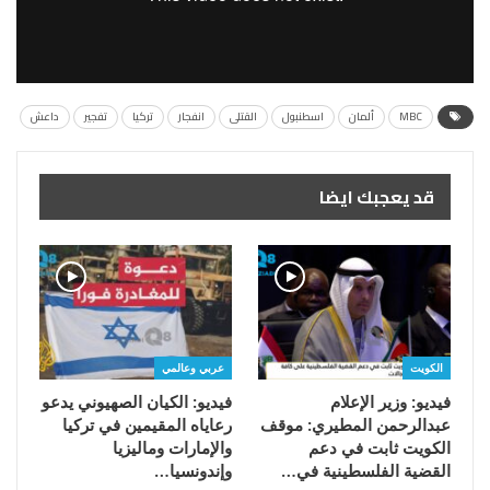
MBC
ألمان
اسطنبول
القتلى
انفجار
تركيا
تفجير
داعش
قد يعجبك ايضا
الكويت
عربي وعالمي
فيديو: وزير الإعلام
فيديو: الكيان الصهيوني يدعو
عبدالرحمن المطيري: موقف
رعاياه المقيمين في تركيا
الكويت ثابت في دعم
والإمارات وماليزيا
القضية الفلسطينية في…
وإندونسيا…