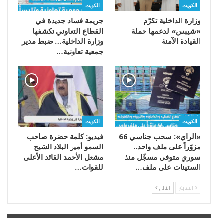
الكويت
الكويت
وزارة الداخلية تكرّم
جريمة فساد جديدة في
«شيبس» لدعمها حملة
القطاع التعاوني تكشفها
القيادة الآمنة
وزارة الداخلية… ضبط مدير
جمعية تعاونية…
الكويت
الكويت
«الراي»: سحب جناسي 66
فيديو: كلمة حضرة صاحب
مزوّراً على ملف واحد..
السمو أمير البلاد الشيخ
سوري متوفى مسجّل منذ
مشعل الأحمد القائد الأعلى
الستينات على ملف…
للقوات…
السابق
التالي