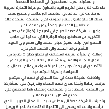
والسفراء العرب المعتمدين في المملكة المتحدة.
جاء ذلك خلال حفل تكريم اقيم بالتعاون مع غرفة التجارة العربية
البريطانية في احد فنادق العاصمة البريطانية وبحضور عميد
السلك الديبلوماسي سفير الكويت لدى المملكة المتحدة خالد
عبدالعزيز الدويسان وممثل عن عمدة لندن.
واعربت الشيخة حصة الصباح في تصريح لـ (كونا) عقب حفل
التكريم عن سعادتها بهذه الجائزة التي اهدتها الى صاحب
السمو امير البلاد الشيخ صباح الاحمد والى سمو ولي العهد
الشيخ نواف الاحمد والى الشعب الكويتي.
وقالت ان المرأة العربية استطاعت ان تخطو خطوات كبيرة في
مجال التجارة والاعمال، مشيرة الى انه لا يمكن لأي تطور
اقتصادي ان يحدث دون دور للمرأة سواء في عالم الاعمال او
السياسة والحياة الاجتماعية.
واضافت الشيخة حصة في هذا السياق ان تقدم اي مجتمع
مرتبط ارتباطا وثيقا بمدى تقدم النساء وقدرتهن على المشاركة
في التنمية الاقتصادية والاجتماعية وبقضاء هذا المجتمع على
جميع اشكال التمييز ضدهن.
وتطرقت الشيخة حصة الى مجلس سيدات الاعمال العربيات الذي
ترأسه وقالت انه يسعى الى التنمية الاقتصادية للمرأة ويعزز