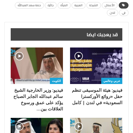
الأعمال
الشيخة
العربية
المرأة
جائزة
حصة سعد العبدالله
في
لندن
قد يعجبك ايضا
عربي وعالمي
الكويت
فيديو: هيئة الموسيقى تنظم
فيديو: وزير الخارجية الشيخ
حفل «روائع الأوركسترا
سالم عبدالله الجابر الصباح
السعودية» في لندن | كامل
يؤكد على عمق ورسوخ
العلاقات بين…