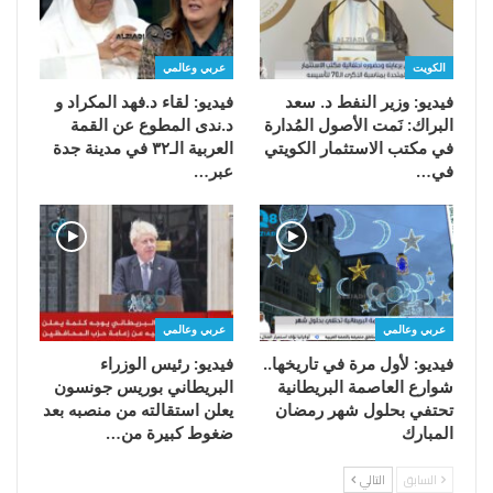
الكويت
عربي وعالمي
فيديو: وزير النفط د. سعد
فيديو: لقاء د.فهد المكراد و
البراك: نَمت الأصول المُدارة
د.ندى المطوع عن القمة
في مكتب الاستثمار الكويتي
العربية الـ٣٢ في مدينة جدة
في…
عبر…
عربي وعالمي
عربي وعالمي
فيديو: لأول مرة في تاريخها..
فيديو: رئيس الوزراء
شوارع العاصمة البريطانية
البريطاني بوريس جونسون
تحتفي بحلول شهر رمضان
يعلن استقالته من منصبه بعد
المبارك
ضغوط كبيرة من…
السابق
التالي