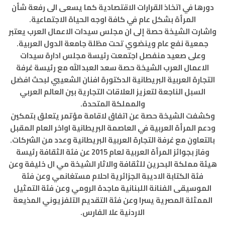
دورها في اتخاذ القرارات الاقتصادية كما يسعى الى رفعة شأن
المرأة بشكل عام في كافة اوجه الحياة الاجتماعية.
واشارت الشيخة حصة إلى ان مجلس سيدات الاعمال العرب يعتبر
جمعية نفع عام وينضوي تحت مظلة جامعة الدول العربية.
وعلى صعيد منفصل اجتمعت رئيسة مجلس ادارة سيدات
الاعمال العرب الشيخة حصة سعد العبدالله مع رئيسة غرفة
التجارة العربية البريطانية الدكتورة افنان الشعيبي لبحث افضل
السبل الناجعة لتعزيز العلاقات التجارية بين العالم العربي
والمملكة المتحدة.
وكشفت الشيخة حصة عن اتفاق لاقامة مؤتمر يتعلق بتمكين
ودعم المرأة العربية في العاصمة البريطانية اواخر العام المقبل
بالتعاون مع غرفة التجارة العربية البريطانية وعدد من الشركات.
وفاز بجوائز المرأة العربية لعام 2015 عن فئة الثقافة رئيسة
هيئة مملكة البحرين للثقافة والاثار الشيخة مي ال خليفة وعن
فئة الكتابة الاديبة الجزائرية احلام مستغانمي وعن فئة
الموسيقى الفنانة اللبنانية ماجدة الرومي وعن فئة التمثيل
الممثلة المصرية يسرا وعن فئة التقديم التلفزيوني المذيعة
الاردنية علا الفارس.