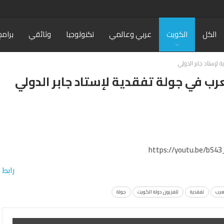
الكل
الكويت
عربي وعالمي
تكنولوجيا
وثائقي
برامج
 لإستاد جابر الدولي
لعرب في جولة تفقدية لإستاد جابر الدولي
https://youtu.be/bS43
رابط
عرب
تفقدية
تلفزيون دولة الكويت
جولة