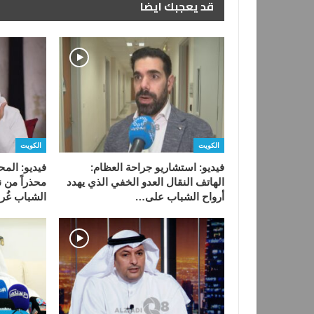
قد يعجبك ايضا
الكويت
الكويت
فيديو: استشاريو جراحة العظام:
فيديو: المح
الهاتف النقال العدو الخفي الذي يهدد
محذراً من 
أرواح الشباب على…
الشباب غُر