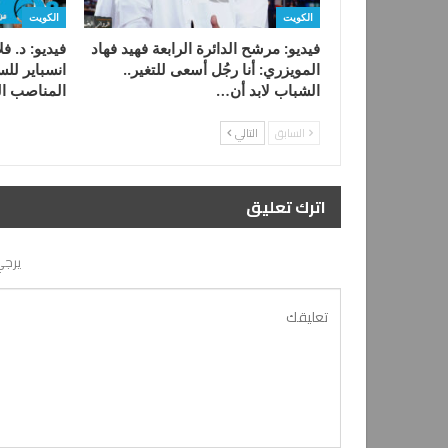
الكويت
الكويت
فيديو: مرشح الدائرة الرابعة فهيد فهاد
فيديو: د. 
المويزري: أنا رجُل أسعى للتغير..
انسباير للس
الشباب لابد أن…
المناصب ا
السابق
التالي
اترك تعليق
يرجي