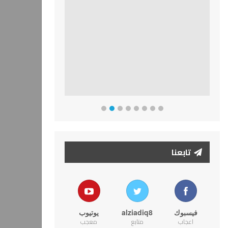
تابعنا
فيسبوك
alziadiq8
يوتيوب
اعجاب
متابع
معجب