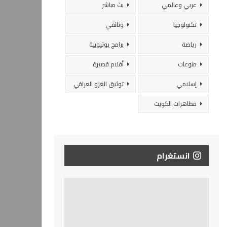
عربي وعالمي
بث مباشر
تكنولوجيا
وثائقي
رياضة
برامج يوتيوبية
منوعات
أفلام قصيرة
إسلامي
توثيق الغزو العراقي
مظاهرات الكويت
انستغرام