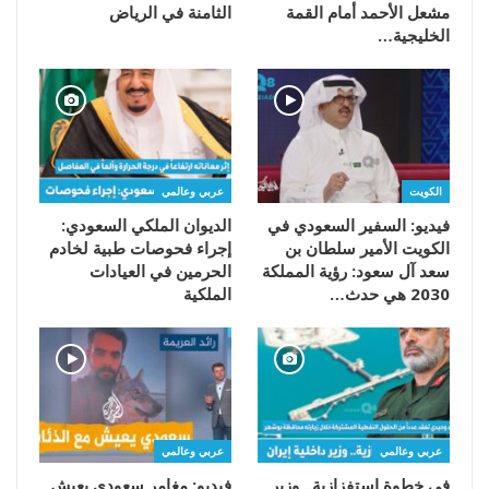
مشعل الأحمد أمام القمة
الثامنة في الرياض
الخليجية…
الكويت
عربي وعالمي
فيديو: السفير السعودي في
الديوان الملكي السعودي:
الكويت الأمير سلطان بن
إجراء فحوصات طبية لخادم
سعد آل سعود: رؤية المملكة
الحرمين في العيادات
2030 هي حدث…
الملكية
عربي وعالمي
عربي وعالمي
في خطوة استفزازية.. وزير
فيديو: مغامر سعودي يعيش