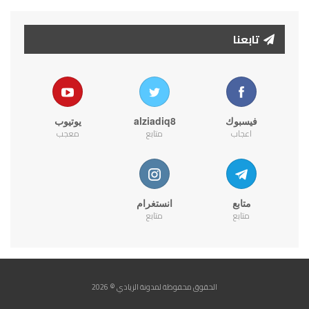
تابعنا
فيسبوك
alziadiq8
يوتيوب
اعجاب
متابع
معجب
متابع
انستغرام
متابع
متابع
الحقوق محفوظة لمدونة الزيادي © 2026