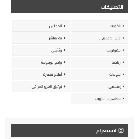
التصنيفات
الكويت
المجلس
عربي وعالمي
بث مباشر
تكنولوجيا
وثائقي
رياضة
برامج يوتيوبية
منوعات
أفلام قصيرة
إسلامي
توثيق الغزو العراقي
مظاهرات الكويت
انستغرام