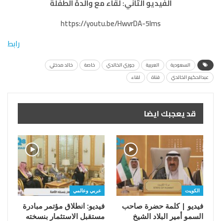
الفيديو الثاني: لقاء مع والدة الطفلة
https://youtu.be/HwvrDA-5Ims
رابط
السعودية
العربية
جوري الخالدي
خاصة
خالد مدخلي
عبدالحكيم الخالدي
قناة
لقاء
قد يعجبك ايضا
الكويت
عربي وعالمي
فيديو | كلمة حضرة صاحب
فيديو: انطلاق مؤتمر مبادرة
السمو أمير البلاد الشيخ
مستقبل الاستثمار بنسخته