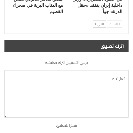
داخلية إيران يتفقد «حقل
مع الذئاب البرية في صحراء
الدرة» جواً
القصيم
السابق
التالي
اترك تعليق
يرجي التسجيل لترك تعليقك
شكرا للتعليق