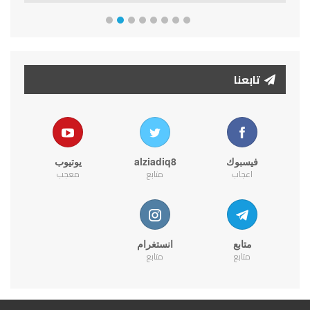
تابعنا
فيسبوك
alziadiq8
يوتيوب
اعجاب
متابع
معجب
متابع
انستغرام
متابع
متابع