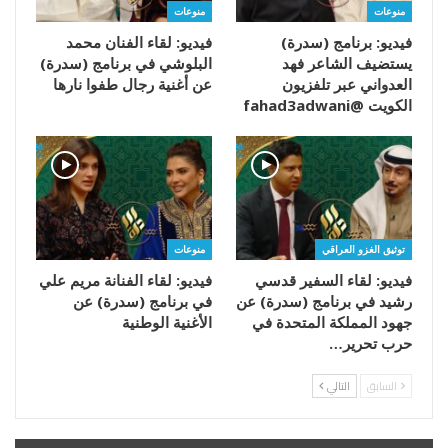
منوعات
منوعات
فيديو: برنامج (سدرة)
فيديو: لقاء الفنان محمد
يستضيف الشاعر فهد
البلوشي في برنامج (سدرة)
العدواني عبر تلفزيون
عن أغنية رجال طفوا نارها
الكويت @fahad3adwani
توثيق الغزو العراقي
منوعات
فيديو: لقاء السفير قدسي
فيديو: لقاء الفنانة مريم علي
رشيد في برنامج (سدرة) عن
في برنامج (سدرة) عن
جهود المملكة المتحدة في
الأغنية الوطنية
حرب تحرير…
السابق
التالي