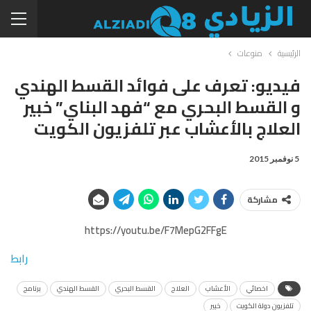
الرئيسية
منوعات
فيديو: تعرف على فوائد القسط الهندي
و القسط البحري مع “فهد البناي” خبير
العلاج بالأعشاب عبر تلفزيون الكويت
5 نوفمبر 2015
مشاركة
https://youtu.be/F7MepG2FFgE
رابط
اخصائي
الأعشاب
العلاج
القسط البحري
القسط الهندي
برنامج
تلفزيون دولة الكويت
خبير