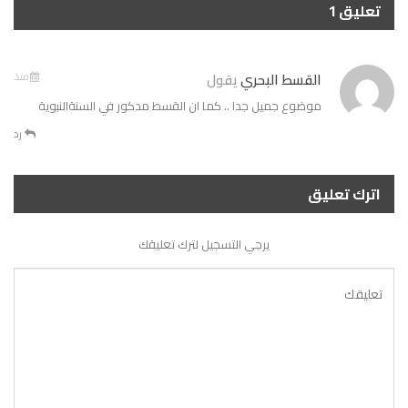
تعليق 1
القسط البحري
يقول
منذ
موضوع جميل جدا .. كما ان القسط مدكور في السنةالنبوية
رد
اترك تعليق
يرجي التسجيل لترك تعليقك