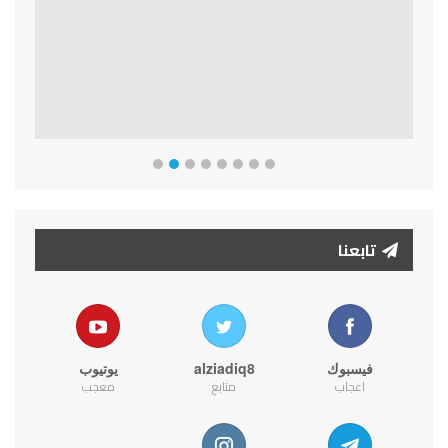
تابعنا
فيسبوك
alziadiq8
يوتيوب
اعجاب
متابع
معجب