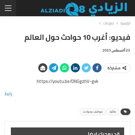
الرئيسية
منوعات
فيديو: أغرب 10 حوادث حول العالم
23 أغسطس 2015
مشاركة
https://youtu.be/DNGgzhV-gvk
رابط
طائرة
مواقف وحوادث
قد يعجبك ايضا