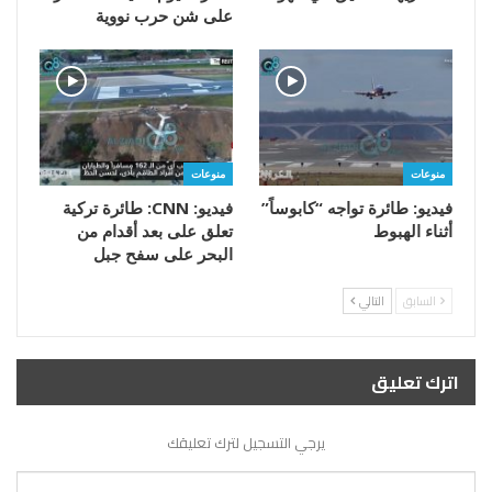
على شن حرب نووية
منوعات
منوعات
فيديو: طائرة تواجه “كابوساً”
فيديو: CNN: طائرة تركية
أثناء الهبوط
تعلق على بعد أقدام من
البحر على سفح جبل
السابق
التالي
اترك تعليق
يرجي التسجيل لترك تعليقك