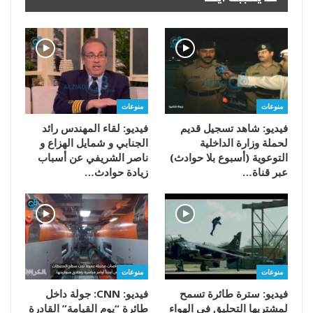
منوعات
منوعات
فيديو: شاهد تسجيل قديم
فيديو: لقاء المهندس رائد
لحملة وزارة الداخلية
الجنابي و شمايل الهزاع و
التوعوية (أسبوع بلا حوادث)
ناصر الشريفي عن أسباب
عبر قناة…
زيادة حوادث…
منوعات
منوعات
فيديو: سترة طائرة تسمح
فيديو: CNN: جولة داخل
لمشتريها التحليق في الهواء
طائرة “يوم القيامة” القادرة