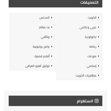
التصنيفات
الكويت
المجلس
عربي وعالمي
بث مباشر
تكنولوجيا
وثائقي
رياضة
برامج يوتيوبية
منوعات
أفلام قصيرة
إسلامي
توثيق الغزو العراقي
مظاهرات الكويت
انستغرام