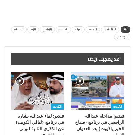
alziadiq8
الاحمد
البراك
الجاسم
الزيادي
الزيد
المسلم
الوسمي
قد يعجبك ايضا
الكويت
الكويت
فيديو: مداخلة عبدالله
فيديو: لقاء عبدالله بشارة
الراجحي في برنامج (صباح
في برنامج (ليالي الكويت)
الخير ياكويت) بعد العدوان
عن الذكرى الثانية لتولي
الإيراني…
سمو الشيخ…