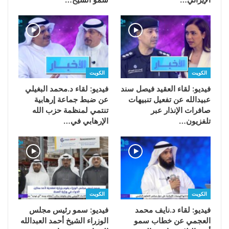
الكويت
الكويت
فيديو: لقاء العقيد فيصل سند
فيديو: لقاء د.محمد البغيلي
عبيدالله عن تفعيل تنبيهات
عن ضبط جماعة إرهابية
صافرات الإنذار عبر
تنتمي لمنظمة حزب الله
تلفزيون…
الإرهابي في…
الكويت
الكويت
فيديو: لقاء د.نايف محمد
فيديو: سمو رئيس مجلس
العجمي عن خطاب سمو
الوزراء الشيخ أحمد العبدالله