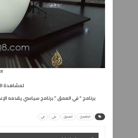
لمشاهدة ال
برنامج “ في العمق ” برنامج سياسي يقدمه الإع
الظفيري
العمق
علي
في