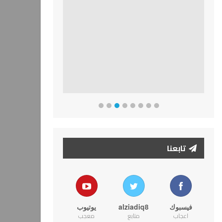
تابعنا
فيسبوك
alziadiq8
يوتيوب
اعجاب
متابع
معجب