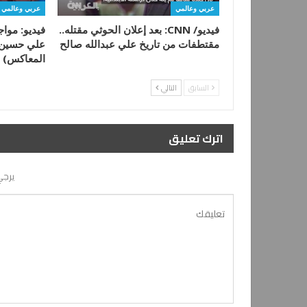
عربي وعالمي
عربي وعالمي
فيديو/ CNN: بعد إعلان الحوثي مقتله..
فيديو: موا
مقتطفات من تاريخ علي عبدالله صالح
علي حسين ف
المعاكس) 
السابق
التالي
اترك تعليق
يرجي