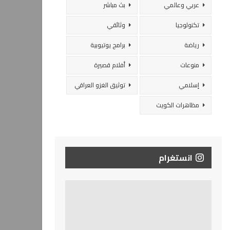
عربي وعالمي
بث مباشر
تكنولوجيا
وثائقي
رياضة
برامج يوتيوبية
منوعات
أفلام قصيرة
إسلامي
توثيق الغزو العراقي
مظاهرات الكويت
انستغرام