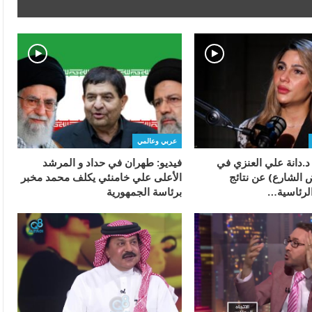
عربي وعالمي
 د.دانة علي العنزي في
فيديو: طهران في حداد و المرشد
 الشارع) عن نتائج
الأعلى علي خامنئي يكلف محمد مخبر
الرئاسية…
برئاسة الجمهورية