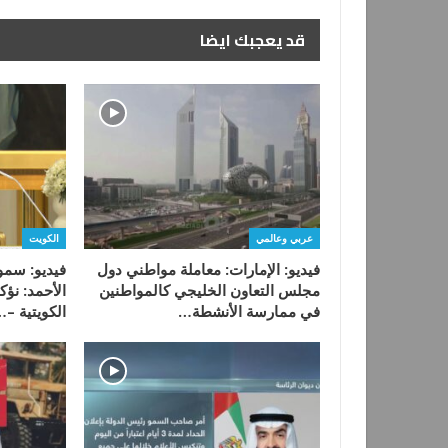
قد يعجبك ايضا
عربي وعالمي
الكويت
فيديو: الإمارات: معاملة مواطني دول
فيديو: سمو 
مجلس التعاون الخليجي كالمواطنين
الأحمد: نؤكد
في ممارسة الأنشطة…
الكويتية –