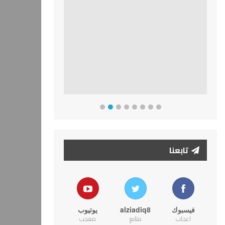
تابعنا
فيسبوك
alziadiq8
يوتيوب
اعجاب
متابع
معجب