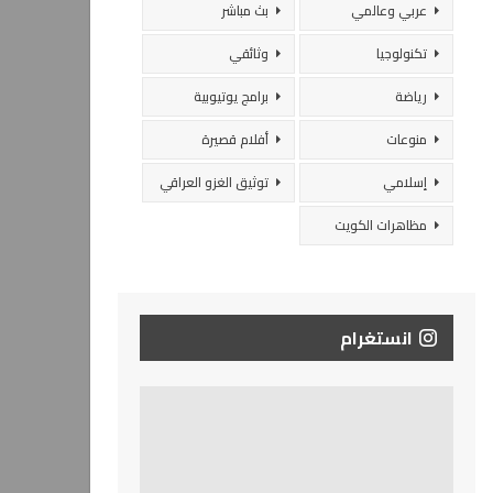
عربي وعالمي
بث مباشر
تكنولوجيا
وثائقي
رياضة
برامج يوتيوبية
منوعات
أفلام قصيرة
إسلامي
توثيق الغزو العراقي
مظاهرات الكويت
انستغرام