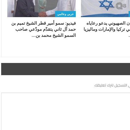
عربي وعالمي
ان الصهيوني يدعو رعاياه
فيديو: سمو أمير قطر الشيخ تميم بن
 تركيا والإمارات وماليزيا
حمد آل ثاني يتقدّم مودّعي صاحب
السمو الشيخ محمد بن…
 التسجيل لترك تعليقك