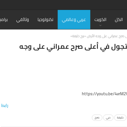
الكل
الكويت
عربي وعالمي
تكنولوجيا
وثائقي
برامج
لى صرح عمراني على وجه الأرض «برج خليفة»
تتجول في أعلى صرح عمراني على وجه
https://youtu.be/4vr
رابط
خليفة
دبي
صرح