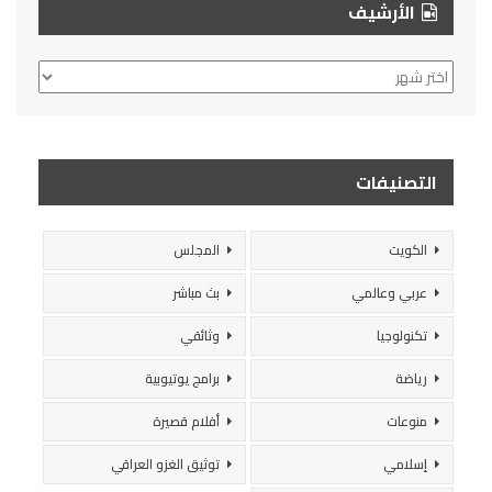
الأرشيف
الأرشيف
التصنيفات
الكويت
المجلس
عربي وعالمي
بث مباشر
تكنولوجيا
وثائقي
رياضة
برامج يوتيوبية
منوعات
أفلام قصيرة
إسلامي
توثيق الغزو العراقي