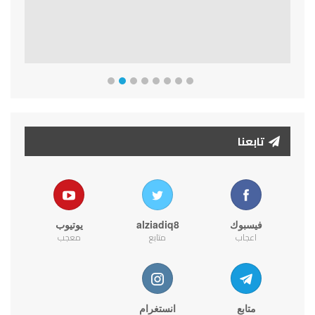
تابعنا
فيسبوك
alziadiq8
يوتيوب
اعجاب
متابع
معجب
متابع
انستغرام