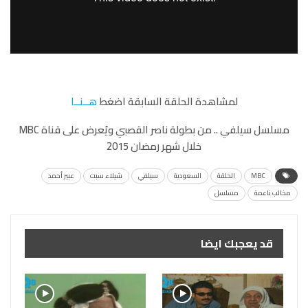
لمشاهدة الحلقة السابقة اضغط
هــنــا
مسلسل سيلفي .. من بطولة ناصر القصبي ويُعرض على قناة MBC
خلال شهر رمضان 2015
MBC
الحلقة
السعودية
سيلفي
شيلاء سبت
عبير أحمد
مخالب ناعمة
مسلسل
قد يعجبك ايضا