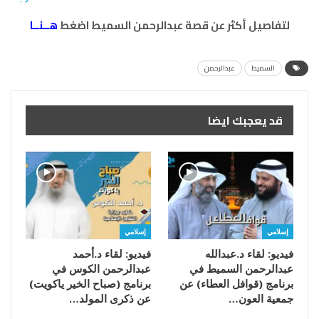
لتفاصيل أكثر عن قصة عبدالرحمن السميط اضغط
هــنــا
السميط
عبدالرحمن
قد يعجبك ايضا
إسلامي
إسلامي
فيديو: لقاء د.عبدالله
فيديو: لقاء د.أحمد
عبدالرحمن السميط في
عبدالرحمن الكوس في
برنامج (قوافل العطاء) عن
برنامج (صباح الخير ياكويت)
جمعية العون…
عن ذكرى المولد…