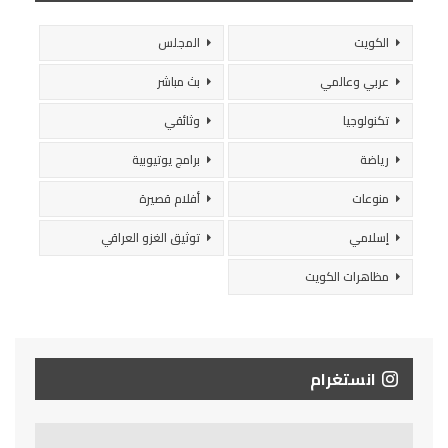
الكويت
المجلس
عربي وعالمي
بث مباشر
تكنولوجيا
وثائقي
رياضة
برامج يوتيوبية
منوعات
أفلام قصيرة
إسلامي
توثيق الغزو العراقي
مظاهرات الكويت
انستغرام